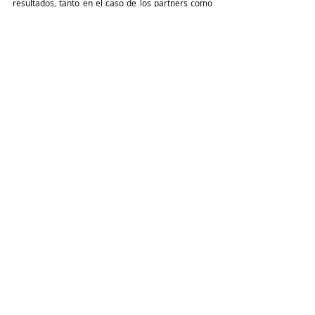
resultados, tanto en el caso de los partners como 
en el de los clientes, que podrán estar seguros de 
que el partner que eligen tiene los conocimientos 
necesarios y la experiencia demostrada para 
ofrecer la solución específica que necesitan.
TeleinfoPress
Noticias TI
Noticias de tecnologia
Canal IT
tecnologia
SAP
Partner
Tendencias IA
Últimas Noticias IT
SAP
Entradas recientes
Ver todo