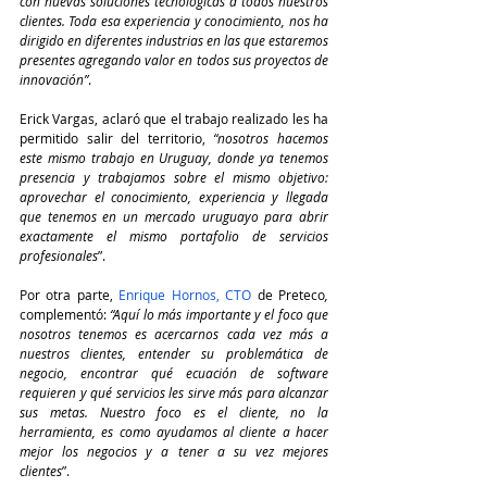
con nuevas soluciones tecnológicas a todos nuestros 
clientes. Toda esa experiencia y conocimiento, nos ha 
dirigido en diferentes industrias en las que estaremos 
presentes agregando valor en todos sus proyectos de 
innovación”
. 
Erick Vargas, aclaró que el trabajo realizado les ha 
permitido salir del territorio, 
“nosotros hacemos 
este mismo trabajo en Uruguay, donde ya tenemos 
presencia y trabajamos sobre el mismo objetivo: 
aprovechar el conocimiento, experiencia y llegada 
que tenemos en un mercado uruguayo para abrir 
exactamente el mismo portafolio de servicios 
profesionales
”.
Por otra parte, 
Enrique Hornos, CTO
 de Preteco
,
complementó:
 “Aquí lo más importante y el foco que 
nosotros tenemos es acercarnos cada vez más a 
nuestros clientes, entender su problemática de 
negocio, encontrar qué ecuación de software 
requieren y qué servicios les sirve más para alcanzar 
sus metas. Nuestro foco es el cliente, no la 
herramienta, es como ayudamos al cliente a hacer 
mejor los negocios y a tener a su vez mejores 
clientes
”.