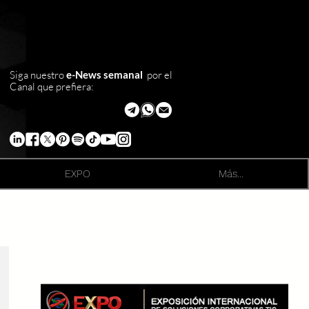
Siga nuestro
e-News semanal
por el
Canal que prefiera:
EXPO
Más...