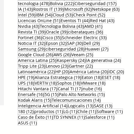
478 entradas
222 entradas
157 entr
tecnologia
(478)
Bolivia
(222)
Ciberseguridad
(157)
143 entradas
139 entradas
92 entradas
63 ent
IA
(143)
Rostros IT
(139)
Microsoft
(92)
Netskope
(63)
59 entradas
54 entradas
53 entradas
52 entradas
Intel
(59)
IBM
(54)
Cloud
(53)
Check Point
(52)
51 entradas
44 entradas
43 entrad
Licencias OnLine
(51)
Eventos TI
(44)
Red Hat
(43)
43 entradas
43 entradas
41 entradas
Nvidia
(43)
Tecnologia Bolivia
(43)
AMD
(41)
39 entradas
39 entradas
36 entradas
Revista TI
(39)
Oracle
(39)
ciberataques
(36)
36 entradas
35 entradas
33 entradas
Fortinet
(36)
Cisco
(35)
Schneider Electric
(33)
32 entradas
32 entradas
30 entradas
29 entradas
Noticia IT
(32)
Epson
(32)
SAP
(30)
Dell
(29)
29 entradas
28 entradas
27 entradas
Samsung
(29)
ciberseguridad
(28)
Huawei
(27)
26 entradas
26 entradas
25 entradas
Google Cloud
(26)
AWS
(26)
Veeam
(25)
25 entradas
24 entradas
24 ent
America Latina
(25)
Kaspersky
(24)
IA generativa
(24)
23 entradas
23 entradas
22 entradas
Tripp Lite
(23)
Lenovo
(23)
Gartner
(22)
22 entradas
20 entradas
20 entradas
20 e
Latinoamérica
(22)
HP
(20)
América Latina
(20)
IDC
(20)
19 entradas
19 entradas
18 entradas
18 ent
HPE
(19)
Alianza Estrategica
(19)
Eaton
(18)
ESET
(18)
18 entradas
18 entradas
18 entradas
18 entradas
UPS
(18)
VERTIV
(18)
Sophos
(18)
VMware
(18)
17 entradas
17 entradas
16 entradas
Hitachi Vantara
(17)
Canal TI
(17)
nube
(16)
16 entradas
15 entradas
15 entradas
Enersafe
(16)
5G
(15)
Palo Alto Networks
(15)
15 entradas
14 entradas
Kodak Alaris
(15)
Telecomunicaciones
(14)
14 entradas
13 entradas
13 entrada
Inteligencia Artificial
(14)
Logicalis
(13)
SASE
(13)
12 entradas
11 entradas
11 entradas
11 entradas
11 en
180
(12)
productos
(11)
LG
(11)
Chile
(11)
Software
(11)
11 entradas
11 entradas
11 entrad
Caso de Éxito
(11)
TD SYNNEX
(11)
Salesforce
(11)
11 entradas
ASUS
(11)