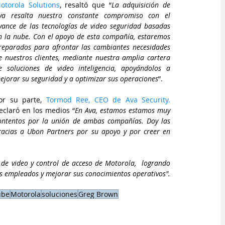
otorola Solutions
, resaltó que “
La adquisición de 
va resalta nuestro constante compromiso con el 
vance de las tecnologías de video seguridad basadas 
n la nube. Con el apoyo de esta compañía, estaremos 
reparados para afrontar las cambiantes necesidades 
e nuestros clientes, mediante nuestra amplia cartera 
e soluciones de video inteligencia, apoyándolos a 
ejorar su seguridad y a optimizar sus operaciones
”. 
or su parte, 
Tormod Ree, CEO de Ava Security. 
eclaró en los medios “
En Ava, estamos estamos muy 
ontentos por la unión de ambas compañías. Doy las 
racias a Ubon Partners por su apoyo y por creer en 
de video y control de acceso de Motorola,  logrando 
us empleados y mejorar sus conocimientos operativos".
ube
Motorola
soluciones
Greg Brown