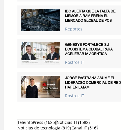
IDC ALERTA QUE LA FALTA DE
MEMORIA RAM FRENA EL
MERCADO GLOBAL DE PCS
Reportes
GENESYS FORTALECE SU
ECOSISTEMA GLOBAL PARA
ACELERAR IA AGÉNTICA
Rostros IT
JORGE PASTRANA ASUME EL
LIDERAZGO COMERCIAL DE RED
HAT EN LATAM
Rostros IT
1685 entradas
1588 entradas
TeleinfoPress
(1685)
Noticias TI
(1588)
819 entradas
516 entradas
Noticias de tecnologia
(819)
Canal IT
(516)