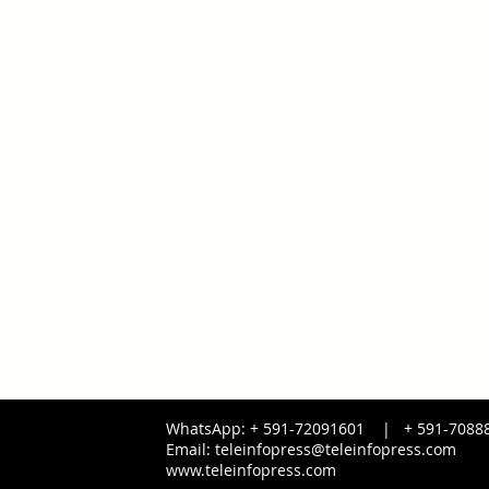
WhatsApp: + 591-72091601 |
+ 591-
7088
Email:
teleinfopress@teleinfopress.com
www.teleinfopress.com