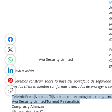
M
A
a
e
p
d
d
m
P
d
 Ava Security Limited
c
g
nuestra visión.  
Queremos construir sobre la base del portafolio de seguridad 
que los clientes cuenten con formas avanzadas de proteger a s
TeleinfoPress
Noticias TI
Noticias de tecnologia
tecnologia
n
Ava Security Limited
Tormod Ree
analisis
Compras y Alianzas
Últimas Noticias IT