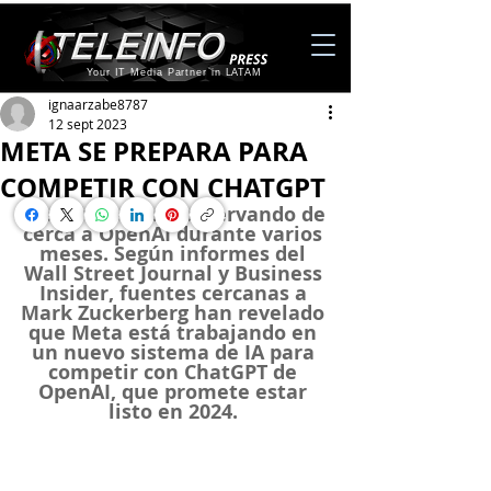
Your IT Media Partner in LATAM
ignaarzabe8787
12 sept 2023
META SE PREPARA PARA
COMPETIR CON CHATGPT
Meta ha estado observando de 
cerca a OpenAI durante varios 
meses. Según informes del 
Wall Street Journal y Business 
Insider, fuentes cercanas a 
Mark Zuckerberg han revelado 
que Meta está trabajando en 
un nuevo sistema de IA para 
competir con ChatGPT de 
OpenAI, que promete estar 
listo en 2024. 