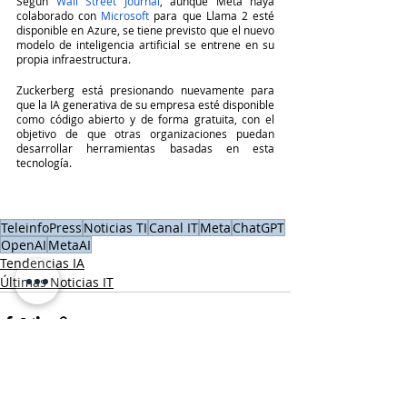
Según 
Wall Street Journal
, aunque Meta haya 
colaborado con 
Microsoft
 para que Llama 2 esté 
disponible en Azure, se tiene previsto que el nuevo 
modelo de inteligencia artificial se entrene en su 
propia infraestructura.
Zuckerberg está presionando nuevamente para 
que la IA generativa de su empresa esté disponible 
como código abierto y de forma gratuita, con el 
objetivo de que otras organizaciones puedan 
desarrollar herramientas basadas en esta 
tecnología.
TeleinfoPress
Noticias TI
Canal IT
Meta
ChatGPT
OpenAI
MetaAI
Tendencias IA
Últimas Noticias IT
Entradas recientes
Ver todo