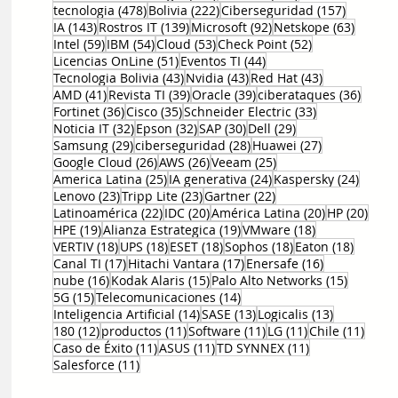
478 entradas
222 entradas
157 entr
tecnologia
(478)
Bolivia
(222)
Ciberseguridad
(157)
143 entradas
139 entradas
92 entradas
63 ent
IA
(143)
Rostros IT
(139)
Microsoft
(92)
Netskope
(63)
59 entradas
54 entradas
53 entradas
52 entradas
Intel
(59)
IBM
(54)
Cloud
(53)
Check Point
(52)
51 entradas
44 entradas
Licencias OnLine
(51)
Eventos TI
(44)
43 entradas
43 entradas
43 entradas
Tecnologia Bolivia
(43)
Nvidia
(43)
Red Hat
(43)
41 entradas
39 entradas
39 entradas
36 en
AMD
(41)
Revista TI
(39)
Oracle
(39)
ciberataques
(36)
36 entradas
35 entradas
33 entradas
Fortinet
(36)
Cisco
(35)
Schneider Electric
(33)
32 entradas
32 entradas
30 entradas
29 entradas
Noticia IT
(32)
Epson
(32)
SAP
(30)
Dell
(29)
29 entradas
28 entradas
27 entradas
Samsung
(29)
ciberseguridad
(28)
Huawei
(27)
26 entradas
26 entradas
25 entradas
Google Cloud
(26)
AWS
(26)
Veeam
(25)
25 entradas
24 entradas
24 ent
America Latina
(25)
IA generativa
(24)
Kaspersky
(24)
23 entradas
23 entradas
22 entradas
Lenovo
(23)
Tripp Lite
(23)
Gartner
(22)
22 entradas
20 entradas
20 entradas
20 e
Latinoamérica
(22)
IDC
(20)
América Latina
(20)
HP
(20)
19 entradas
19 entradas
18 entradas
HPE
(19)
Alianza Estrategica
(19)
VMware
(18)
18 entradas
18 entradas
18 entradas
18 entradas
18 entr
VERTIV
(18)
UPS
(18)
ESET
(18)
Sophos
(18)
Eaton
(18)
17 entradas
17 entradas
16 entradas
Canal TI
(17)
Hitachi Vantara
(17)
Enersafe
(16)
16 entradas
15 entradas
15 entr
nube
(16)
Kodak Alaris
(15)
Palo Alto Networks
(15)
15 entradas
14 entradas
5G
(15)
Telecomunicaciones
(14)
14 entradas
13 entradas
13 entrada
Inteligencia Artificial
(14)
SASE
(13)
Logicalis
(13)
12 entradas
11 entradas
11 entradas
11 entradas
11 en
180
(12)
productos
(11)
Software
(11)
LG
(11)
Chile
(11)
11 entradas
11 entradas
11 entradas
Caso de Éxito
(11)
ASUS
(11)
TD SYNNEX
(11)
11 entradas
Salesforce
(11)