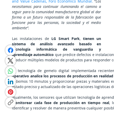
and Value Cadenas, Foro Económico Mundial.
 “
Los 
necesitamos para continuar iluminando el camino a 
seguir para la comunidad manufacturera global al dar 
forma a un futuro responsable de la fabricación que 
funcione para las personas, la sociedad y el medio 
ambiente”.
Las instalaciones de 
LG Smart Park
, 
tienen un 
sistema de análisis avanzado basado en 
tecnología informática de vanguardia y 
aprendizaje automático 
que predice defectos e instalacio
producir múltiples modelos de productos para responder con 
La tecnología de gemelo digital implementada recient
operativo analice los procesos de producción en realidad 
próximos 10 minutos y proporcionar piezas y materiales ex
estado preciso y actualizado de las operaciones logísticas de
monitorear cada fase de producción en tiempo real
, 
identificar y resolver de manera preventiva cualquier posib