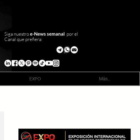
Siga nuestro
e-News semanal
por el
Canal que prefiera:
EXPO
Más...