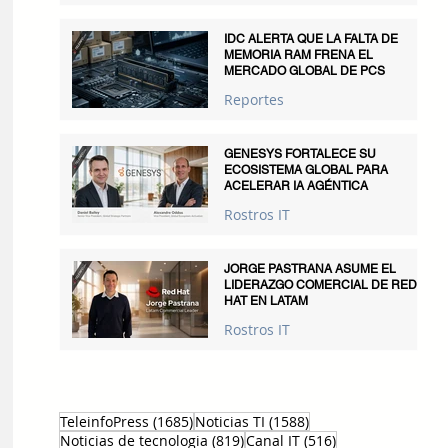
IDC ALERTA QUE LA FALTA DE
MEMORIA RAM FRENA EL
MERCADO GLOBAL DE PCS
Reportes
GENESYS FORTALECE SU
ECOSISTEMA GLOBAL PARA
ACELERAR IA AGÉNTICA
Rostros IT
JORGE PASTRANA ASUME EL
LIDERAZGO COMERCIAL DE RED
HAT EN LATAM
Rostros IT
1685 entradas
1588 entradas
TeleinfoPress
(1685)
Noticias TI
(1588)
819 entradas
516 entradas
Noticias de tecnologia
(819)
Canal IT
(516)