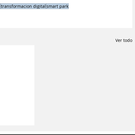
G
transformacion digital
smart park
Ver todo