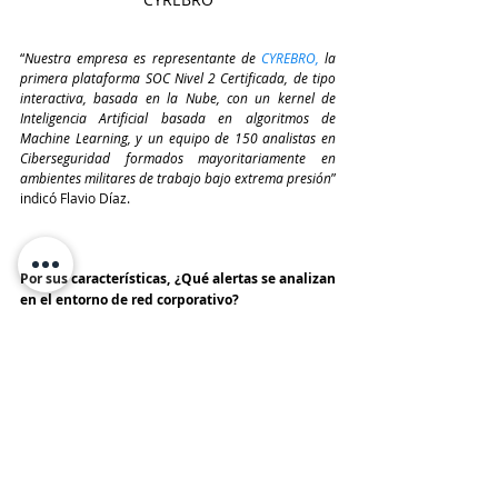
“
Nuestra empresa es representante de 
CYREBRO
,
 la 
primera plataforma SOC Nivel 2 Certificada, de tipo 
interactiva, basada en la Nube, con un kernel de 
Inteligencia Artificial basada en algoritmos de 
Machine Learning, y un equipo de 150 analistas en 
Ciberseguridad formados mayoritariamente en 
ambientes militares de trabajo bajo extrema presión
” 
indicó Flavio Díaz. 
Por sus características, ¿Qué alertas se analizan 
en el entorno de red corporativo?
Por sus características, 
CYREBRO
revisa todas y cada una de las 
alertas que se generan en el 
entorno de red corporativo, 
aprendiendo sobre los patrones de 
comportamiento de los usuarios, 
detectando comportamientos 
extraños o sospechosos, y 