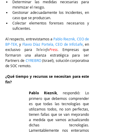
Determinar las medidas necesarias para 
minimizar el riesgo.
Gestionar adecuadamente los Incidentes, en 
caso que se produzcan.
Colectar elementos forenses necesarios y 
suficientes.
Al respecto, entrevistamos a 
Pablo Rieznik, CEO de 
BP-TEK
,
 y 
Flavio Díaz Portela, CEO de InfoSafe
, en 
exclusivo para 
Teleinfo
Press
. Empresas que 
formaron una alianza estratégica para ser 
Partners de 
CYREBRO
 (Israel), solución corporativa 
de SOC remoto.
¿Qué tiempo y recursos se necesitan para este 
fin?
Pablo Rieznik
, respondió: Lo 
primero que debemos comprender 
es que todas las tecnologías que 
utilizamos todos, no son perfectas, 
tienen fallas que se van mejorando 
a medida que vamos actualizando 
dichas tecnologías. 
Lamentablemente nos enteramos 