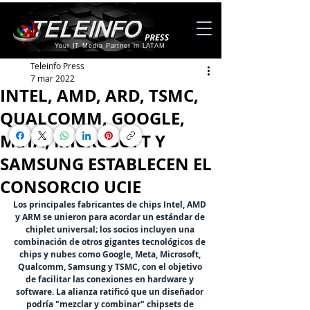
Your IT Media Partner in LATAM
Teleinfo Press
7 mar 2022
INTEL, AMD, ARD, TSMC,
QUALCOMM, GOOGLE,
META, MICROSOFT Y
SAMSUNG ESTABLECEN EL
CONSORCIO UCIE
Los principales fabricantes de chips 
Intel
, 
AMD
y 
ARM
 se unieron para acordar un estándar de 
chiplet universal; los socios incluyen una 
combinación de otros gigantes tecnológicos ​​de 
chips y nubes como Google, Meta, Microsoft, 
Qualcomm, Samsung y TSMC, con el objetivo 
de facilitar las conexiones en hardware y 
software. La alianza ratificó que un diseñador 
podría "mezclar y combinar" chipsets de 