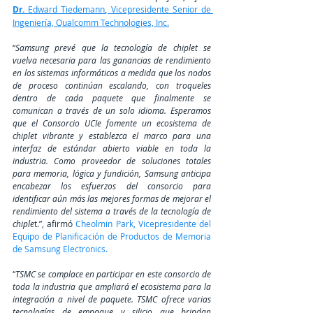
Dr. 
Edward Tiedemann
, 
Vicepresidente Senior de 
Ingeniería, Qualcomm Technologies, Inc.
“
Samsung prevé que la tecnología de chiplet se 
vuelva necesaria para las ganancias de rendimiento 
en los sistemas informáticos a medida que los nodos 
de proceso continúan escalando, con troqueles 
dentro de cada paquete que finalmente se 
comunican a través de un solo idioma. Esperamos 
que el Consorcio UCIe fomente un ecosistema de 
chiplet vibrante y establezca el marco para una 
interfaz de estándar abierto viable en toda la 
industria. Como proveedor de soluciones totales 
para memoria, lógica y fundición, Samsung anticipa 
encabezar los esfuerzos del consorcio para 
identificar aún más las mejores formas de mejorar el 
rendimiento del sistema a través de la tecnología de 
chiple
t.”, afirmó 
Cheolmin Park, Vicepresidente del 
Equipo de Planificación de Productos de Memoria 
de Samsung Electronics.
“
TSMC se complace en participar en este consorcio de 
toda la industria que ampliará el ecosistema para la 
integración a nivel de paquete. TSMC ofrece varias 
tecnologías de empaque y silicio que brindan 