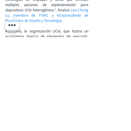
múltiples opciones de implementación para 
dispositivos UCIe heterogéneos.
”, finalizó 
Lee-Chung 
Lu, miembro de TSMC y Vicepresidente de 
Plataforma de Diseño y Tecnología.
Asimismo, la organización UCIe, que ilustra un 
ecosistema diverso de elementos de mercado, 
gestionará las demandas de los clientes para 
una integración a nivel de paquete más 
personalizable, fusionando las mejores 
interconexiones y protocolos de su clase de un 
ecosistema interoperable de múltiples 
proveedores.
TeleinfoPress
Noticias TI
Noticias de tecnologia
tecnologia
Microsoft
Intel
AMD
Samsung
Meta
google
Qualcomm
ARM
chips
TSMC
Chiplet
UCLe
Hardware, Servers & Storage
Últimas Noticias IT
AMD