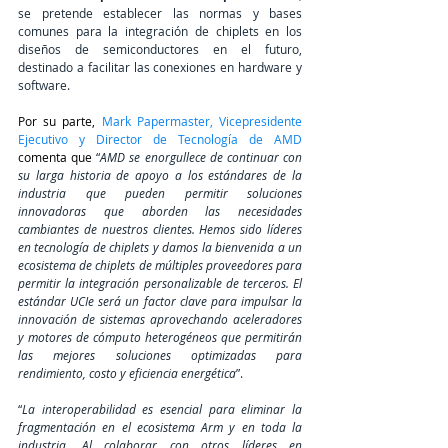
se pretende 
establecer las normas y bases 
comunes para la integración de chiplets en los 
diseños de semiconductores en el futuro, 
destinado a facilitar las conexiones en hardware y 
software.
Por su parte,
Mark Paper
master, Vicepresidente 
Ejecutivo y Director de Tecnología de AMD 
comenta que
“
AMD se enorgullece de continuar con 
su larga historia de apoyo a los estándares de la 
industria que pueden permitir soluciones 
innovadoras que aborden las necesidades 
cambiantes de nuestros clientes. Hemos sido líderes 
en tecnología de chiplets y damos la bienvenida a un 
ecosistema de chiplets de múltiples proveedores para 
permitir la integración personalizable de terceros. El 
estándar UCIe será un factor clave para impulsar la 
innovación de sistemas aprovechando aceleradores 
y motores de cómputo heterogéneos que permitirán 
las mejores soluciones optimizadas para 
rendimiento, costo y eficiencia energética
”.
“
La interoperabilidad es esencial para eliminar la 
fragmentación en el ecosistema Arm y en toda la 
industria. Al colaborar con otros líderes en 