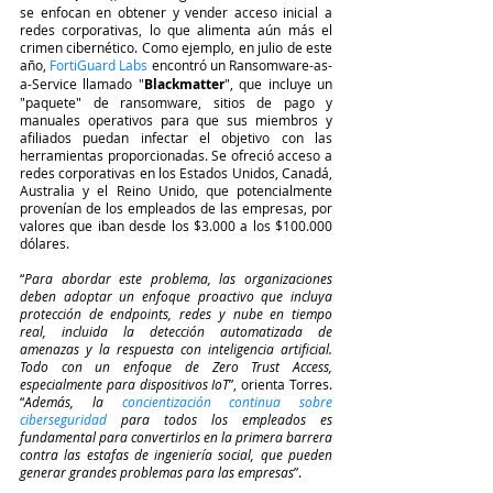
se enfocan en obtener y vender acceso inicial a 
redes corporativas, lo que alimenta aún más el 
crimen cibernético. Como ejemplo, en julio de este 
año, 
FortiGuard Labs
encontró un Ransomware-as-
a-Service llamado "
Blackmatter
", que incluye un 
"paquete" de ransomware, sitios de pago y 
manuales operativos para que sus miembros y 
afiliados puedan infectar el objetivo con las 
herramientas proporcionadas. Se ofreció acceso a 
redes corporativas en los Estados Unidos, Canadá, 
Australia y el Reino Unido, que potencialmente 
provenían de los empleados de las empresas, por 
valores que iban desde los $3.000 a los $100.000 
dólares.
“
Para abordar este problema, las organizaciones 
deben adoptar un enfoque proactivo que incluya 
protección de endpoints, redes y nube en tiempo 
real, incluida la detección automatizada de 
amenazas y la respuesta con inteligencia artificial. 
Todo con un enfoque de Zero Trust Access, 
especialmente para dispositivos IoT
”, orienta Torres. 
“
Además, la 
concientización continua sobre 
ciberseguridad
para todos los empleados es 
fundamental para convertirlos en la primera barrera 
contra las estafas de ingeniería social, que pueden 
generar grandes problemas para las empresas
”.