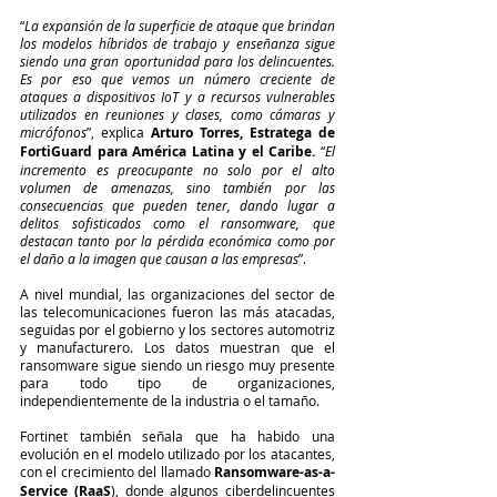
“
La expansión de la superficie de ataque que brindan 
los modelos híbridos de trabajo y enseñanza sigue 
siendo una gran oportunidad para los delincuentes. 
Es por eso que vemos un número creciente de 
ataques a dispositivos IoT y a recursos vulnerables 
utilizados en reuniones y clases, como cámaras y 
micrófonos
”, explica 
Arturo Torres, Estratega de 
FortiGuard para América Latina y el Caribe.
 “
El 
incremento es preocupante no solo por el alto 
volumen de amenazas, sino también por las 
consecuencias que pueden tener, dando lugar a 
delitos sofisticados como el ransomware, que 
destacan tanto por la pérdida económica como por 
el daño a la imagen que causan a las empresas
”.
A nivel mundial, las organizaciones del sector de 
las telecomunicaciones fueron las más atacadas, 
seguidas por el gobierno y los sectores automotriz 
y manufacturero. Los datos muestran que el 
ransomware sigue siendo un riesgo muy presente 
para todo tipo de organizaciones, 
independientemente de la industria o el tamaño.
Fortinet también señala que ha habido una 
evolución en el modelo utilizado por los atacantes, 
con el crecimiento del llamado 
Ransomware-as-a-
Service (RaaS
), donde algunos ciberdelincuentes 