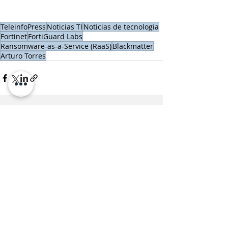
TeleinfoPress
Noticias TI
Noticias de tecnologia
Fortinet
FortiGuard Labs
Ransomware-as-a-Service (RaaS)
Blackmatter
Arturo Torres
Entradas recientes
Ver todo