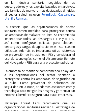
en la industria sanitaria, seguidos de los 
descargadores y los exploits basados en archivos. 
Las familias de malware más destacadas dirigidas 
al sector salud incluyen 
FormBook
, 
Casbaneiro
, 
Ursnif
 y 
Remcos
.
Es esencial que las organizaciones del sector 
sanitario tomen medidas para protegerse contra 
las amenazas de malware en línea. Se recomienda 
inspeccionar todas las descargas HTTP y HTTPS, 
así como configurar políticas para bloquear 
descargas y cargas de aplicaciones e instancias no 
utilizadas. Además, es importante utilizar sistemas 
de prevención de intrusiones (IPS) y considerar el 
uso de tecnologías como el Aislamiento Remoto 
del Navegador (RBI) para una protección adicional.
La empresa se mantiene comprometida en ayudar 
a las organizaciones del sector sanitario a 
protegerse contra las amenazas de seguridad en 
la nube. Como proveedor de soluciones de 
seguridad en la nube, brindamos asesoramiento y 
tecnología para mitigar los riesgos y garantizar un 
entorno cibernético seguro para estas empresas.
Netskope Threat Labs recomienda que las 
organizaciones sanitarias revisen su estrategia de 
seguridad para garantizar una protección 