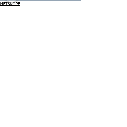
NETSKOPE
Últimas Noticias IT
Entradas recientes
Ver todo