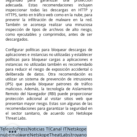
adecuada. Estas recomendaciones incluyen 
inspeccionar todas las descargas en HTTP y 
HTTPS, tanto en tráfico web como en la nube, para 
prevenir la infiltración de malware en la red. 
También se aconseja realizar una minuciosa 
inspección de tipos de archivos de alto riesgo, 
como ejecutables y comprimidos, antes de ser 
descargados. 
Configurar políticas para bloquear descargas de 
aplicaciones e instancias no utilizadas y establecer 
políticas para bloquear cargas a aplicaciones e 
instancias no utilizadas también es recomendado 
para reducir el riesgo de exposición accidental o 
deliberada de datos. Otra recomendación es 
utilizar un sistema de prevención de intrusiones 
(IPS) que pueda bloquear patrones de tráfico 
malicioso. Además, la tecnología de Aislamiento 
Remoto del Navegador (RBI) puede proporcionar 
protección adicional al visitar sitios web que 
presentan mayor riesgo. Estas son algunas de las 
recomendaciones para garantizar la seguridad en 
el sector sanitario, de acuerdo con Netskope 
Threat Labs.
TeleinfoPress
Noticias TI
Canal IT
Netskope
nube
malware
NetskopeTheatLabs
troyano