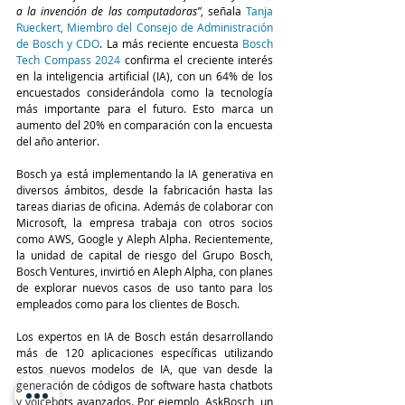
a la invención de las computadoras”
, señala 
Tanja 
Rueckert, Miembro del Consejo de Administración 
de Bosch y CDO
. La más reciente encuesta 
Bosch 
Tech Compass 2024
 confirma el creciente interés 
en la inteligencia artificial (IA), con un 64% de los 
encuestados considerándola como la tecnología 
más importante para el futuro. Esto marca un 
aumento del 20% en comparación con la encuesta 
del año anterior.
Bosch ya está implementando la IA generativa en 
diversos ámbitos, desde la fabricación hasta las 
tareas diarias de oficina. Además de colaborar con 
Microsoft, la empresa trabaja con otros socios 
como AWS, Google y Aleph Alpha. Recientemente, 
la unidad de capital de riesgo del Grupo Bosch, 
Bosch Ventures, invirtió en Aleph Alpha, con planes 
de explorar nuevos casos de uso tanto para los 
empleados como para los clientes de Bosch.
Los expertos en IA de Bosch están desarrollando 
más de 120 aplicaciones específicas utilizando 
estos nuevos modelos de IA, que van desde la 
generación de códigos de software hasta chatbots 
y voicebots avanzados. Por ejemplo, AskBosch, un 