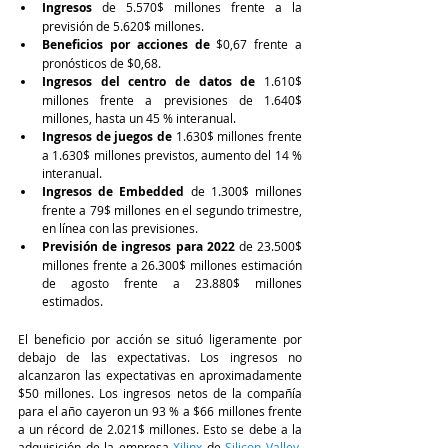
Ingresos
 de 5.570$ millones frente a la 
previsión de 5.620$ millones.
Beneficios por acciones de
 $0,67 frente a 
pronósticos de $0,68.
Ingresos del centro de datos de 
1.610$ 
millones frente a previsiones de 1.640$ 
millones, hasta un 45 % interanual.
Ingresos de juegos de 
1.630$ millones frente 
a 1.630$ millones previstos, aumento del 14 % 
interanual.
Ingresos de Embedded
 de 1.300$ millones 
frente a 79$ millones en el segundo trimestre, 
en línea con las previsiones.
Previsión de ingresos para 2022
de 23.500$ 
millones frente a 26.300$ millones estimación 
de agosto frente a 23.880$ millones 
estimados.
El beneficio por acción se situó ligeramente por 
debajo de las expectativas. Los ingresos no 
alcanzaron las expectativas en aproximadamente 
$50 millones. Los ingresos netos de la compañía 
para el año cayeron un 93 % a $66 millones frente 
a un récord de 2.021$ millones. Esto se debe a la 
adquisición de la empresa 
Xilinx
de
Silicon Valley
,