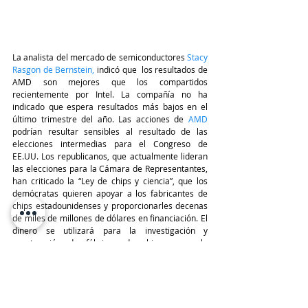
La analista del mercado de semiconductores 
Stacy 
Rasgon de Bernstein
,
 indicó que  los resultados de 
AMD son mejores que los compartidos 
recientemente por Intel. La compañía no ha 
indicado que espera resultados más bajos en el 
último trimestre del año. Las acciones de 
AMD 
podrían resultar sensibles al resultado de las 
elecciones intermedias para el Congreso de 
EE.UU. Los republicanos, que actualmente lideran 
las elecciones para la Cámara de Representantes, 
han criticado la “Ley de chips y ciencia”, que los 
demócratas quieren apoyar a los fabricantes de 
chips estadounidenses y proporcionarles decenas 
de miles de millones de dólares en financiación. El 
dinero se utilizará para la investigación y 
construcción de fábricas de chips en suelo 
estadounidense después de que Taiwán, una parte 
clave del mercado mundial de chips, se convirtiera 
en un lugar geopolíticamente inseguro amenazado 
por la expansión militar china. 