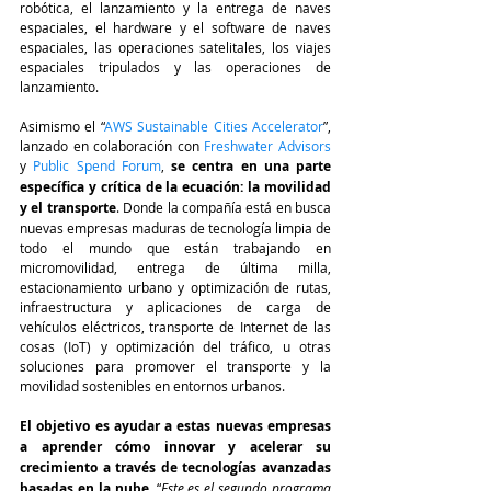
robótica, el lanzamiento y la entrega de naves 
espaciales, el hardware y el software de naves 
espaciales, las operaciones satelitales, los viajes 
espaciales tripulados y las operaciones de 
lanzamiento.
Asimismo el “
AWS Sustainable Cities Accelerator
”, 
lanzado en colaboración con 
Freshwater Advisors
y 
Public Spend Forum
, 
se centra en una parte 
específica y crítica de la ecuación: la movilidad 
y el transporte
. Donde la compañía está en busca 
nuevas empresas maduras de tecnología limpia de 
todo el mundo que están trabajando en 
micromovilidad, entrega de última milla, 
estacionamiento urbano y optimización de rutas, 
infraestructura y aplicaciones de carga de 
vehículos eléctricos, transporte de Internet de las 
cosas (IoT) y optimización del tráfico, u otras 
soluciones para promover el transporte y la 
movilidad sostenibles en entornos urbanos.
El objetivo es ayudar a estas nuevas empresas 
a aprender cómo innovar y acelerar su 
crecimiento a través de tecnologías avanzadas 
basadas en la nube
. “
Este es el segundo programa 