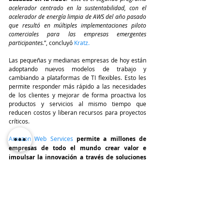
acelerador centrado en la sustentabilidad, con el 
acelerador de energía limpia de AWS del año pasado 
que resultó en múltiples implementaciones piloto 
comerciales para las empresas emergentes 
participantes.
”, concluyó 
Kratz.
Las pequeñas y medianas empresas de hoy están 
adoptando nuevos modelos de trabajo y 
cambiando a plataformas de TI flexibles. Esto les 
permite responder más rápido a las necesidades 
de los clientes y mejorar de forma proactiva los 
productos y servicios al mismo tiempo que 
reducen costos y liberan recursos para proyectos 
críticos.
Amazon Web Services
 permite a millones de 
empresas de todo el mundo crear valor e 
impulsar la innovación a través de soluciones 
en la nube bajo demanda.
TeleinfoPress
Noticias TI
Cloud
AWS
Amazon
AWS Space Accelerator
AWS Sustainable Cities Accelerator
Jeff Kratz
Cloud