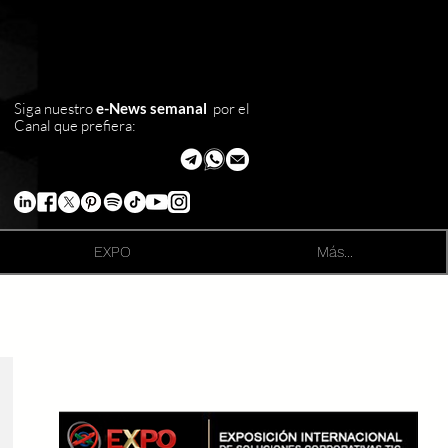
Siga nuestro
e-News semanal
por el
Canal que prefiera:
EXPO
Más...