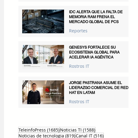
IDC ALERTA QUE LA FALTA DE
MEMORIA RAM FRENA EL
MERCADO GLOBAL DE PCS
Reportes
GENESYS FORTALECE SU
ECOSISTEMA GLOBAL PARA
ACELERAR IA AGÉNTICA
Rostros IT
JORGE PASTRANA ASUME EL
LIDERAZGO COMERCIAL DE RED
HAT EN LATAM
Rostros IT
1685 entradas
1588 entradas
TeleinfoPress
(1685)
Noticias TI
(1588)
819 entradas
516 entradas
Noticias de tecnologia
(819)
Canal IT
(516)