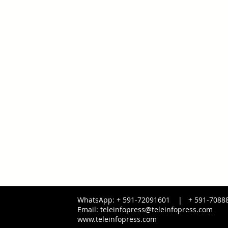
WhatsApp: + 591-72091601 |
+ 591-
7088
Email:
teleinfopress@teleinfopress.com
www.teleinfopress.com