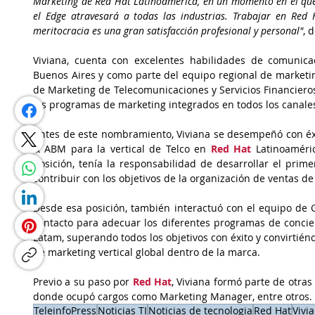
Marketing de Red Hat Latinoamérica, en un momento en el que l
el Edge atravesará a todas las industrias. Trabajar en Red 
meritocracia es una gran satisfacción profesional y personal"
, 
Viviana, cuenta con excelentes habilidades de comunica
Buenos Aires y como parte del equipo regional de marketing
de Marketing de Telecomunicaciones y Servicios Financieros
los programas de marketing integrados en todos los canales 
Antes de este nombramiento, Viviana se desempeñó con éx
& ABM para la vertical de Telco en 
Red Hat
 Latinoaméri
posición, tenía la responsabilidad de desarrollar el prim
contribuir con los objetivos de la organización de ventas d
Desde esa posición, también interactuó con el equipo de G
contacto para adecuar los diferentes programas de concie
Latam, superando todos los objetivos con éxito y convirtién
de marketing vertical global dentro de la marca.
Previo a su paso por 
Red Hat
, Viviana formó parte de otras
donde ocupó cargos como Marketing Manager, entre otros. 
TeleinfoPress
Noticias TI
Noticias de tecnologia
Red Hat
Vivi