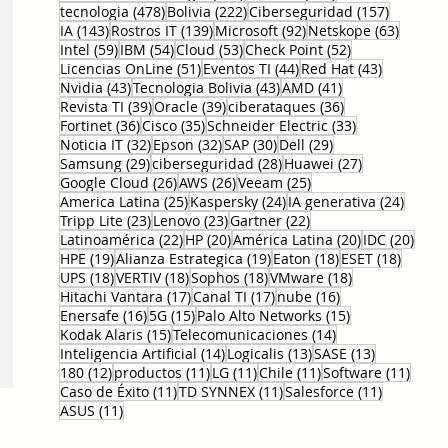
478 entradas
222 entradas
157 entr
tecnologia
(478)
Bolivia
(222)
Ciberseguridad
(157)
143 entradas
139 entradas
92 entradas
63 ent
IA
(143)
Rostros IT
(139)
Microsoft
(92)
Netskope
(63)
59 entradas
54 entradas
53 entradas
52 entradas
Intel
(59)
IBM
(54)
Cloud
(53)
Check Point
(52)
51 entradas
44 entradas
43 entrad
Licencias OnLine
(51)
Eventos TI
(44)
Red Hat
(43)
43 entradas
43 entradas
41 entradas
Nvidia
(43)
Tecnologia Bolivia
(43)
AMD
(41)
39 entradas
39 entradas
36 entradas
Revista TI
(39)
Oracle
(39)
ciberataques
(36)
36 entradas
35 entradas
33 entradas
Fortinet
(36)
Cisco
(35)
Schneider Electric
(33)
32 entradas
32 entradas
30 entradas
29 entradas
Noticia IT
(32)
Epson
(32)
SAP
(30)
Dell
(29)
29 entradas
28 entradas
27 entradas
Samsung
(29)
ciberseguridad
(28)
Huawei
(27)
26 entradas
26 entradas
25 entradas
Google Cloud
(26)
AWS
(26)
Veeam
(25)
25 entradas
24 entradas
24 ent
America Latina
(25)
Kaspersky
(24)
IA generativa
(24)
23 entradas
23 entradas
22 entradas
Tripp Lite
(23)
Lenovo
(23)
Gartner
(22)
22 entradas
20 entradas
20 entradas
20 e
Latinoamérica
(22)
HP
(20)
América Latina
(20)
IDC
(20)
19 entradas
19 entradas
18 entradas
18 ent
HPE
(19)
Alianza Estrategica
(19)
Eaton
(18)
ESET
(18)
18 entradas
18 entradas
18 entradas
18 entradas
UPS
(18)
VERTIV
(18)
Sophos
(18)
VMware
(18)
17 entradas
17 entradas
16 entradas
Hitachi Vantara
(17)
Canal TI
(17)
nube
(16)
16 entradas
15 entradas
15 entradas
Enersafe
(16)
5G
(15)
Palo Alto Networks
(15)
15 entradas
14 entradas
Kodak Alaris
(15)
Telecomunicaciones
(14)
14 entradas
13 entradas
13 entrada
Inteligencia Artificial
(14)
Logicalis
(13)
SASE
(13)
12 entradas
11 entradas
11 entradas
11 entradas
11 en
180
(12)
productos
(11)
LG
(11)
Chile
(11)
Software
(11)
11 entradas
11 entradas
11 entrad
Caso de Éxito
(11)
TD SYNNEX
(11)
Salesforce
(11)
11 entradas
ASUS
(11)