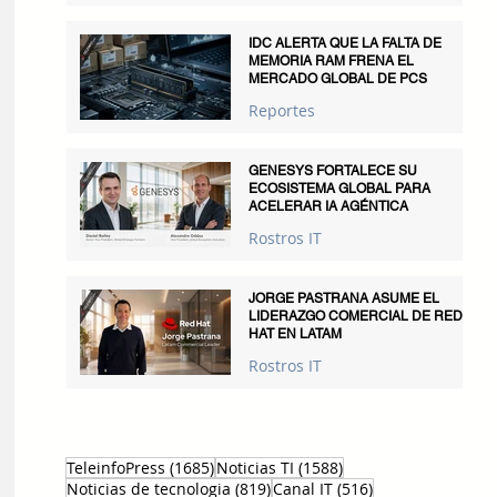
IDC ALERTA QUE LA FALTA DE
MEMORIA RAM FRENA EL
MERCADO GLOBAL DE PCS
Reportes
GENESYS FORTALECE SU
ECOSISTEMA GLOBAL PARA
ACELERAR IA AGÉNTICA
Rostros IT
JORGE PASTRANA ASUME EL
LIDERAZGO COMERCIAL DE RED
HAT EN LATAM
Rostros IT
1685 entradas
1588 entradas
TeleinfoPress
(1685)
Noticias TI
(1588)
819 entradas
516 entradas
Noticias de tecnologia
(819)
Canal IT
(516)