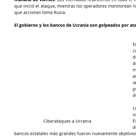
que inició el ataque, mientras los operadores monitorean lo
que acciones toma Rusia. 
El gobierno y los bancos de Ucrania son golpeados por a
E
c
d
d
m
a
o
p
d
L
u
E
Ciberataques a Ucrania
d
bancos estatales más grandes fueron nuevamente objetivos 