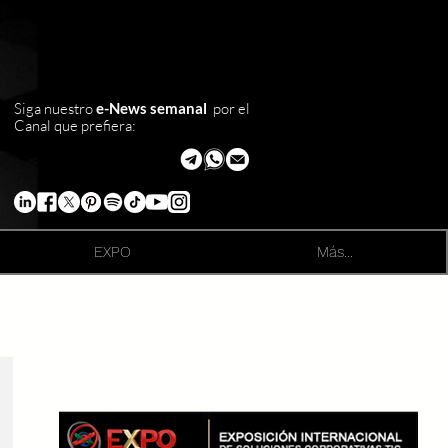
Siga nuestro
e-News semanal
por el
Canal que prefiera:
EXPO
Más...