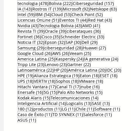
478 entradas
222 entradas
157 entr
tecnologia
(478)
Bolivia
(222)
Ciberseguridad
(157)
143 entradas
139 entradas
92 entradas
63 ent
IA
(143)
Rostros IT
(139)
Microsoft
(92)
Netskope
(63)
59 entradas
54 entradas
53 entradas
52 entradas
Intel
(59)
IBM
(54)
Cloud
(53)
Check Point
(52)
51 entradas
44 entradas
43 entrad
Licencias OnLine
(51)
Eventos TI
(44)
Red Hat
(43)
43 entradas
43 entradas
41 entradas
Nvidia
(43)
Tecnologia Bolivia
(43)
AMD
(41)
39 entradas
39 entradas
36 entradas
Revista TI
(39)
Oracle
(39)
ciberataques
(36)
36 entradas
35 entradas
33 entradas
Fortinet
(36)
Cisco
(35)
Schneider Electric
(33)
32 entradas
32 entradas
30 entradas
29 entradas
Noticia IT
(32)
Epson
(32)
SAP
(30)
Dell
(29)
29 entradas
28 entradas
27 entradas
Samsung
(29)
ciberseguridad
(28)
Huawei
(27)
26 entradas
26 entradas
25 entradas
Google Cloud
(26)
AWS
(26)
Veeam
(25)
25 entradas
24 entradas
24 ent
America Latina
(25)
Kaspersky
(24)
IA generativa
(24)
23 entradas
23 entradas
22 entradas
Tripp Lite
(23)
Lenovo
(23)
Gartner
(22)
22 entradas
20 entradas
20 entradas
20 e
Latinoamérica
(22)
HP
(20)
América Latina
(20)
IDC
(20)
19 entradas
19 entradas
18 entradas
18 ent
HPE
(19)
Alianza Estrategica
(19)
Eaton
(18)
ESET
(18)
18 entradas
18 entradas
18 entradas
18 entradas
UPS
(18)
VERTIV
(18)
Sophos
(18)
VMware
(18)
17 entradas
17 entradas
16 entradas
Hitachi Vantara
(17)
Canal TI
(17)
nube
(16)
16 entradas
15 entradas
15 entradas
Enersafe
(16)
5G
(15)
Palo Alto Networks
(15)
15 entradas
14 entradas
Kodak Alaris
(15)
Telecomunicaciones
(14)
14 entradas
13 entradas
13 entrada
Inteligencia Artificial
(14)
Logicalis
(13)
SASE
(13)
12 entradas
11 entradas
11 entradas
11 entradas
11 en
180
(12)
productos
(11)
LG
(11)
Chile
(11)
Software
(11)
11 entradas
11 entradas
11 entrad
Caso de Éxito
(11)
TD SYNNEX
(11)
Salesforce
(11)
11 entradas
ASUS
(11)