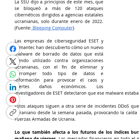
La SSU dijo a principios de este mes, que 
se bloqueó a más de 120 ataques 
cibernéticos dirigidos a agencias estatales 
ucranianas, solo durante enero de 2022. 
(Fuente:
 Bleeping Computer
)
Las empresas de ciberseguridad ESET y 
Symantec han descubierto cómo un nuevo 
malware de borrado de datos que está 
siendo utilizado contra organizaciones 
ucranianas, con el fin de eliminar y 
corromper todo tipo de datos e 
información para provocar el caos y 
fuertes daños económicos. Los 
investigadores de ESET detectaron que ese malware estaba 
Estos ataques siguen a otra serie de incidentes DDoS que 
ucraniano desde la semana pasada, provocando la caída de
Fuerzas Armadas de Ucrania. 
Lo que también afecta a los futuros de los índices burs
mañana de viernes
. Los mercados financieros en todo e