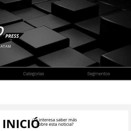
 LATAM
Categorias
Segmentos
 INICIÓ
¿Te interesa saber más
sobre esta noticia?