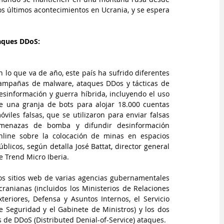
s últimos acontecimientos en Ucrania, y se espera 
taques DDoS:
n lo que va de año, este país ha sufrido diferentes 
ampañas de malware, ataques DDos y tácticas de 
esinformación y guerra híbrida, incluyendo el uso 
e una granja de bots para alojar 18.000 cuentas 
óviles falsas, que se utilizaron para enviar falsas 
menazas de bomba y difundir desinformación 
nline sobre la colocación de minas en espacios 
úblicos, según detalla José Battat, director general 
e Trend Micro Iberia.
os sitios web de varias agencias gubernamentales 
cranianas (incluidos los Ministerios de Relaciones 
xteriores, Defensa y Asuntos Internos, el Servicio 
e Seguridad y el Gabinete de Ministros) y los dos 
de DDoS (Distributed Denial-of-Service) ataques.