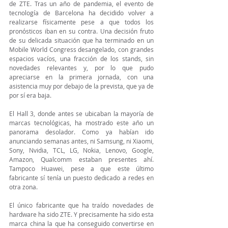
de ZTE. Tras un año de pandemia, el evento de 
tecnología de Barcelona ha decidido volver a 
realizarse físicamente pese a que todos los 
pronósticos iban en su contra. Una decisión fruto 
de su delicada situación que ha terminado en un 
Mobile World Congress desangelado, con grandes 
espacios vacíos, una fracción de los stands, sin 
novedades relevantes y, por lo que pudo 
apreciarse en la primera jornada, con una 
asistencia muy por debajo de la prevista, que ya de 
por sí era baja.
El Hall 3, donde antes se ubicaban la mayoría de 
marcas tecnológicas, ha mostrado este año un 
panorama desolador. Como ya habían ido 
anunciando semanas antes, ni Samsung, ni Xiaomi, 
Sony, Nvidia, TCL, LG, Nokia, Lenovo, Google, 
Amazon, Qualcomm estaban presentes ahí. 
Tampoco Huawei, pese a que este último 
fabricante sí tenía un puesto dedicado a redes en 
otra zona.
El único fabricante que ha traído novedades de 
hardware ha sido ZTE. Y precisamente ha sido esta 
marca china la que ha conseguido convertirse en 