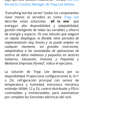
Bernachi, Country Manager de Tripp Lite Bolivia.
“Everything but the server” (todos los componentes 
clave menos el servidor) es como
Tripp Lite
describe estas soluciones ´
all in one`
que 
entregan alta disponibilidad y adaptabilidad, 
gestión inteligente de todas las variables y ahorro 
de energía y espacio. “
Es una solución que asegura 
un rápido despliegue, es flexible, tiene periodos de 
implementación muy breves y se puede ampliar en 
cualquier momento, sin grandes inversiones, 
adaptándose a las necesidades de aplicaciones de 
centros de datos medianos y pequeños en sectores 
Gobierno, Educación, Finanzas y Pequeñas y 
Medianas Empresas (Pymes)
”, indica el ejecutivo.
La solución
de Tripp Lite destaca por su 
disponibilidad. Proporciona configuraciones N, N+1 
o 2N, refrigeración principal con sensor de 
temperatura y humedad, estructura mecánica 
estándar NEMA 12 y Z4, control distribuido y PDUs 
controlables y monitoreables, para automatizar 
por completo las funciones eléctricas del rack.