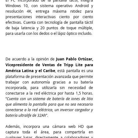
El PC incorporado de la pantalla táctil, integra 
Windows 10, con sistema operativo Android y 
resolución 4K, entrega máxima nitidez para 
presentaciones interactivas ciento por ciento 
efectivas. Cuenta con tecnología de pantalla táctil 
de baja latencia y 20 puntos de toque múltiple, 
para usarla con los dedos o el lápiz óptico incluido.
De acuerdo a la opinión de 
Juan Pablo Ortúzar, 
Vicepresidente de Ventas de Tripp Lite para 
América Latina y el Caribe
, está pantalla es una 
plataforma de presentación avanzada que permite 
trabajar con autonomía gracias a su batería 
incorporada, para utilizarla sin necesidad de 
conectarse a la red eléctrica por hasta 1,5 horas. 
“
Cuenta con un sistema de batería de iones de litio 
que alimenta la pantalla para que no sea necesario 
conectarse a la red eléctrica, un inversor cargador y 
batería ultralife de 32Ah
”.
Además, incorpora una cámara web HD que 
captura toda el área, para compartirla en 
cualquier lugar, directamente a colaboradores y 