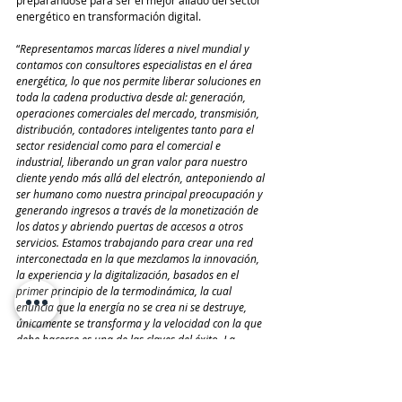
energético en transformación digital.
“
Representamos marcas líderes a nivel mundial y 
contamos con consultores especialistas en el área 
energética, lo que nos permite liberar soluciones en 
toda la cadena productiva desde al: generación, 
operaciones comerciales del mercado, transmisión, 
distribución, contadores inteligentes tanto para el 
sector residencial como para el comercial e 
industrial, liberando un gran valor para nuestro 
cliente yendo más allá del electrón, anteponiendo al 
ser humano como nuestra principal preocupación y 
generando ingresos a través de la monetización de 
los datos y abriendo puertas de accesos a otros 
servicios. Estamos trabajando para crear una red 
interconectada en la que mezclamos la innovación, 
la experiencia y la digitalización, basados en el 
primer principio de la termodinámica, la cual 
enuncia que la energía no se crea ni se destruye, 
únicamente se transforma y la velocidad con la que 
debe hacerse es una de las claves del éxito. La 
mejora de la eficiencia energética a través de la 
transformación digital es una de nuestras 
principales metas
” indicó Hoyos.