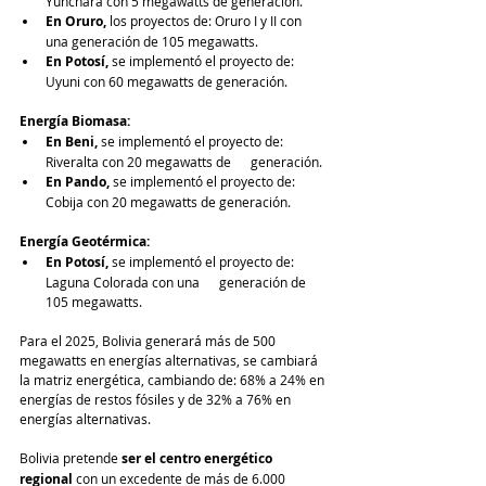
Yunchará con 5 megawatts de generación.
En Oruro,
 los proyectos de: Oruro I y II con 
una generación de 105 megawatts.
En Potosí,
 se implementó el proyecto de: 
Uyuni con 60 megawatts de generación.
Energía Biomasa:
En Beni,
 se implementó el proyecto de: 
Riveralta con 20 megawatts de      generación.
En Pando, 
se implementó el proyecto de: 
Cobija con 20 megawatts de generación.
Energía Geotérmica:
En Potosí,
 se implementó el proyecto de: 
Laguna Colorada con una      generación de 
105 megawatts.
Para el 2025, Bolivia generará más de 500 
megawatts en energías alternativas, se cambiará 
la matriz energética, cambiando de: 68% a 24% en 
energías de restos fósiles y de 32% a 76% en 
energías alternativas.
Bolivia pretende 
ser el centro energético 
regional
 con un excedente de más de 6.000 