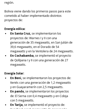
región. 
Bolivia viene dando los primeros pasos para este 
cometido al haber implementado distintos 
proyectos de:
Energía eólica:
En Santa Cruz,
 se implementaron los 
proyectos de: Warnes I y II con una 
generación de 35 megawatts, en San Julián de 
39,6 megawatts, en el Dorado de 54 
megawatts y en la Ventolera de 24 megawatts.
En Cochabamba,
 se implementó el proyecto 
de Qollpana I y II con una generación de 27 
megawatts.
Energía Solar:
En Beni,
 se implementaron los proyectos de: 
Itenés con una generación de 1,2 megawatts 
y en Guayaramerín con 2,5 megawatts.
En pando,
 se implementaron los proyectos 
de: El Serna con 0,4 megawatts y en Cobija 
con 5 megawatts.
En Tarija, 
se implementó el proyecto de: 