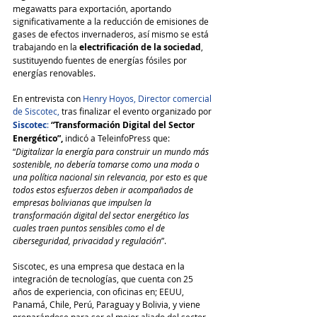
megawatts para exportación, aportando 
significativamente a la reducción de emisiones de 
gases de efectos invernaderos, así mismo se está 
trabajando en la 
electrificación de la sociedad
, 
sustituyendo fuentes de energías fósiles por 
energías renovables.
En entrevista con 
Henry Hoyos, Director comercial 
de Siscotec,
 tras finalizar el evento organizado por
Siscotec
:
“Transformación Digital del Sector 
Energético”, 
indicó a TeleinfoPress que: 
“
Digitalizar la energía para construir un mundo más 
sostenible, no debería tomarse como una moda o 
una política nacional sin relevancia, por esto es que 
todos estos esfuerzos deben ir acompañados de 
empresas bolivianas que impulsen la 
transformación digital del sector energético las 
cuales traen puntos sensibles como el de 
ciberseguridad, privacidad y regulación
”. 
Siscotec, es una empresa que destaca en la 
integración de tecnologías, que cuenta con 25 
años de experiencia, con oficinas en; EEUU, 
Panamá, Chile, Perú, Paraguay y Bolivia, y viene 
preparándose para ser el mejor aliado del sector 