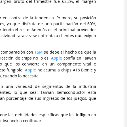
rgen bruto del trimestre fue 62,2%, el margen 
 en contra de la tendencia. Primero, su posición 
s, ya que disfruta de una participación del 60%, 
tiendo el resto. Además es el principal proveedor 
sividad rara vez se enfrenta a clientes que exigen 
n comparación con 
TSM
se debe al hecho de que la 
cación de chips no lo es. 
Apple
confía en Taiwan 
lo que los convierte en un componente vital e 
to fungible. 
Apple
 no acumula chips A16 Bionic y 
, cuando lo necesita.
n una variedad de segmentos de la industria 
igentes, lo que sea: Taiwan Semiconductor está 
an porcentaje de sus ingresos de los juegos, que 
e las debilidades específicas que les infligen en 
tiva podría continuar.