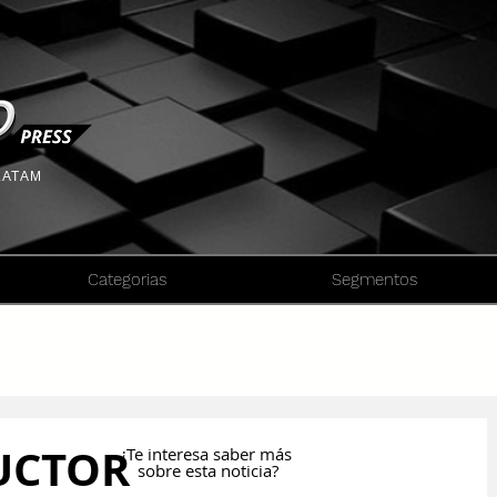
 LATAM
Categorias
Segmentos
UCTOR
¿Te interesa saber más
sobre esta noticia?