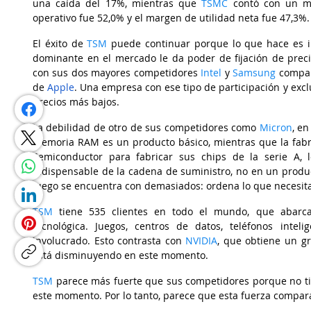
una caída del 17%, mientras que 
TSMC
contó con un ma
operativo fue 52,0% y el margen de utilidad neta fue 47,3%.
El éxito de 
TSM
puede continuar porque lo que hace es ir
dominante en el mercado le da poder de fijación de precio
con sus dos mayores competidores
Intel
 y
Samsung
 compar
de 
Apple
. Una empresa con ese tipo de participación y exclu
precios más bajos.
La debilidad de otro de sus competidores como 
Micron
, e
memoria RAM es un producto básico, mientras que la fabri
Semiconductor para fabricar sus chips de la serie A, 
indispensable de la cadena de suministro, no en un produc
luego se encuentra con demasiados: ordena lo que necesita
TSM
tiene 535 clientes en todo el mundo, que abarca
tecnológica. Juegos, centros de datos, teléfonos intel
involucrado. Esto contrasta con 
NVIDIA
, que obtiene un gr
está disminuyendo en este momento.
TSM
parece más fuerte que sus competidores porque no tien
este momento. Por lo tanto, parece que esta fuerza compara