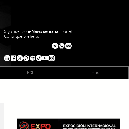
Siga nuestro
e-News semanal
por el
Canal que prefiera:
EXPO
Más...