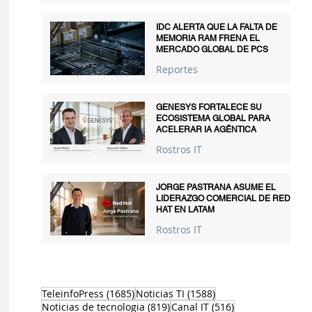
IDC ALERTA QUE LA FALTA DE
MEMORIA RAM FRENA EL
MERCADO GLOBAL DE PCS
Reportes
GENESYS FORTALECE SU
ECOSISTEMA GLOBAL PARA
ACELERAR IA AGÉNTICA
Rostros IT
JORGE PASTRANA ASUME EL
LIDERAZGO COMERCIAL DE RED
HAT EN LATAM
Rostros IT
1685 entradas
1588 entradas
TeleinfoPress
(1685)
Noticias TI
(1588)
819 entradas
516 entradas
Noticias de tecnologia
(819)
Canal IT
(516)