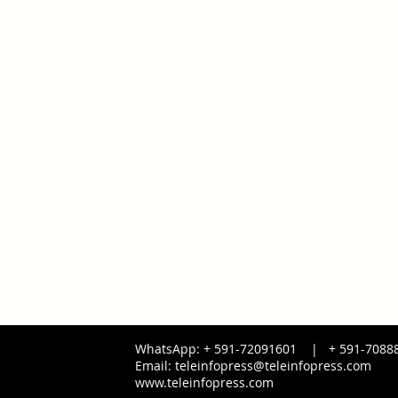
WhatsApp: + 591-72091601 |
+ 591-
7088
Email:
teleinfopress@teleinfopress.com
www.teleinfopress.com