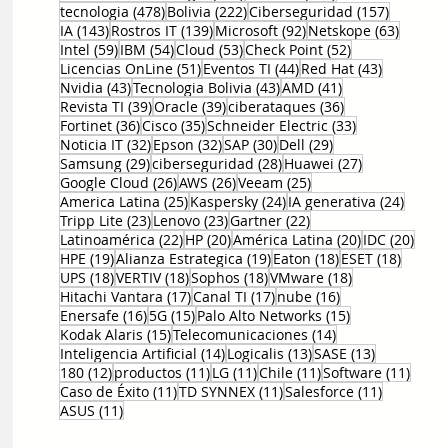
478 entradas
222 entradas
157 entr
tecnologia
(478)
Bolivia
(222)
Ciberseguridad
(157)
143 entradas
139 entradas
92 entradas
63 ent
IA
(143)
Rostros IT
(139)
Microsoft
(92)
Netskope
(63)
59 entradas
54 entradas
53 entradas
52 entradas
Intel
(59)
IBM
(54)
Cloud
(53)
Check Point
(52)
51 entradas
44 entradas
43 entrad
Licencias OnLine
(51)
Eventos TI
(44)
Red Hat
(43)
43 entradas
43 entradas
41 entradas
Nvidia
(43)
Tecnologia Bolivia
(43)
AMD
(41)
39 entradas
39 entradas
36 entradas
Revista TI
(39)
Oracle
(39)
ciberataques
(36)
36 entradas
35 entradas
33 entradas
Fortinet
(36)
Cisco
(35)
Schneider Electric
(33)
32 entradas
32 entradas
30 entradas
29 entradas
Noticia IT
(32)
Epson
(32)
SAP
(30)
Dell
(29)
29 entradas
28 entradas
27 entradas
Samsung
(29)
ciberseguridad
(28)
Huawei
(27)
26 entradas
26 entradas
25 entradas
Google Cloud
(26)
AWS
(26)
Veeam
(25)
25 entradas
24 entradas
24 ent
America Latina
(25)
Kaspersky
(24)
IA generativa
(24)
23 entradas
23 entradas
22 entradas
Tripp Lite
(23)
Lenovo
(23)
Gartner
(22)
22 entradas
20 entradas
20 entradas
20 e
Latinoamérica
(22)
HP
(20)
América Latina
(20)
IDC
(20)
19 entradas
19 entradas
18 entradas
18 ent
HPE
(19)
Alianza Estrategica
(19)
Eaton
(18)
ESET
(18)
18 entradas
18 entradas
18 entradas
18 entradas
UPS
(18)
VERTIV
(18)
Sophos
(18)
VMware
(18)
17 entradas
17 entradas
16 entradas
Hitachi Vantara
(17)
Canal TI
(17)
nube
(16)
16 entradas
15 entradas
15 entradas
Enersafe
(16)
5G
(15)
Palo Alto Networks
(15)
15 entradas
14 entradas
Kodak Alaris
(15)
Telecomunicaciones
(14)
14 entradas
13 entradas
13 entrada
Inteligencia Artificial
(14)
Logicalis
(13)
SASE
(13)
12 entradas
11 entradas
11 entradas
11 entradas
11 en
180
(12)
productos
(11)
LG
(11)
Chile
(11)
Software
(11)
11 entradas
11 entradas
11 entrad
Caso de Éxito
(11)
TD SYNNEX
(11)
Salesforce
(11)
11 entradas
ASUS
(11)