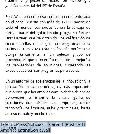
(Alemania) y posee un máster en marketing y 
gestión comercial del IPE de España.
SonicWall, una empresa completamente enfocada 
en el canal, cuenta con más de 17.000 socios en 
todo el mundo. Los socios tienen la ventaja de 
formar parte del galardonado programa Secure 
First Partner, que ha obtenido una calificación de 
cinco estrellas en la guía de programas para 
socios de CRN 2023. Esta calificación perfecta se 
otorga únicamente a un selecto grupo de 
proveedores que ofrecen "lo mejor de lo mejor" a 
los proveedores de soluciones, superando las 
expectativas con sus programas para socios.
En un entorno de aceleración de la innovación y la 
disrupción en Latinoamérica, es más importante 
que nunca que las amplias comunidades de socios 
aprovechen al máximo la amplia gama de 
soluciones que ofrecen las empresas, desde 
tecnología inalámbrica, nube y terminales, hasta 
acceso remoto y mucho más.
TeleinfoPress
Noticias TI
Canal IT
Rostros IT
America Latina
SonicWall