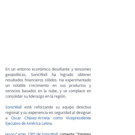
En un entorno económico desafiante y tensiones 
geopolíticas, SonicWall ha logrado obtener 
resultados financieros sólidos. Ha experimentado 
un notable crecimiento en sus productos y 
servicios basados en la nube, y se complace en 
consolidar su liderazgo en la región.
SonicWall
 está reforzando su equipo directivo 
regional y su experiencia en seguridad al designar 
a 
Oscar Chávez-Arrieta como Vicepresidente 
Ejecutivo de América Latina
.
Jason Carter, CRO de SonicWall
, comenta: "
Estamos 