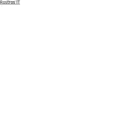
Rostros IT
Últimas Noticias IT
Entradas recientes
Ver todo