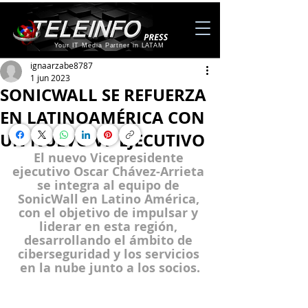
Your IT Media Partner in LATAM
ignaarzabe8787
1 jun 2023
SONICWALL SE REFUERZA
EN LATINOAMÉRICA CON
UN NUEVO VP EJECUTIVO
El nuevo Vicepresidente 
ejecutivo Oscar Chávez-Arrieta 
se integra al equipo de 
SonicWall en Latino América, 
con el objetivo de impulsar y 
liderar en esta región, 
desarrollando el ámbito de 
ciberseguridad y los servicios 
en la nube junto a los socios.