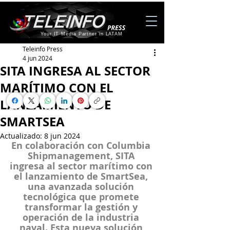
Your IT Media Partner in LATAM
Teleinfo Press
4 jun 2024
SITA INGRESA AL SECTOR
MARÍTIMO CON EL
LANZAMIENTO DE
SMARTSEA
Actualizado:
8 jun 2024
En colaboración con Columbia 
Shipmanagement, SITA 
ingresa al sector marítimo con 
el lanzamiento de SmartSea, 
una avanzada solución 
tecnológica que promete 
transformar la gestión y 
operación de la industria 
naval. Esta nueva solución 