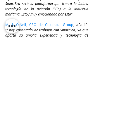
SmartSea será la plataforma que traerá la última 
tecnología de la aviación (SITA) a la industria 
marítima. Estoy muy emocionado por esto"
.
Mark O'Neil, CEO de Columbia Group
, añadió: 
"Estoy encantado de trabajar con SmartSea, ya que 
aporta su amplia experiencia y tecnología de 
aviación innovadora a la industria marítima. Al 
trabajar con SmartSea, podremos ofrecer a las 
partes interesadas marítimas una solución completa 
de sistemas de TI en tierra y en embarcaciones que 
mejorará drásticamente la eficiencia, la seguridad y 
la sostenibilidad. El uso de esta tecnología 
revolucionará la industria e impulsará la 
digitalización, alineándonos con otras industrias 
tecnológicamente avanzadas”
.
SITA reconoce la oportunidad de aplicar 
tecnologías probadas que han mejorado las 
operaciones en aerolíneas, aeropuertos y 
gobiernos, ofreciendo experiencias de viaje fluidas 
a pasajeros en todo el mundo. Basándose en esta 
evolución en la aviación, SmartSea aprovechará la 
experiencia de SITA y el liderazgo industrial de 
CSM para impulsar la innovación, la eficiencia y la 