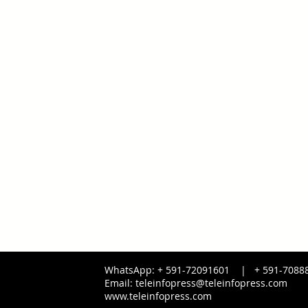
WhatsApp: + 591-72091601 |
+ 591-
7088
Email:
teleinfopress@teleinfopress.com
www.teleinfopress.com