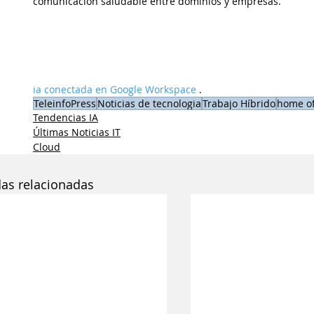
comunicación saludable entre dominios y empresas.
ia conectada en Google Workspace
 .
TeleinfoPress
Noticias de tecnologia
Trabajo Híbrido
home of
Tendencias IA
Últimas Noticias IT
Cloud
das relacionadas