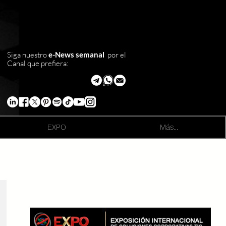
Siga nuestro
e-News semanal
por el
Canal que prefiera:
EXPO
Más...