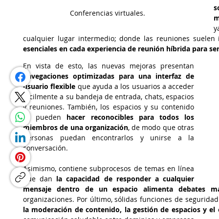
s
Conferencias virtuales. 
m
y
cualquier lugar intermedio; donde las reuniones suelen i
esenciales en cada experiencia de reunión híbrida para ser
En vista de esto, las nuevas mejoras presentan 
navegaciones optimizadas para una interfaz de 
usuario flexible 
que ayuda a los usuarios a acceder 
fácilmente a su bandeja de entrada, chats, espacios 
y reuniones. También, los espacios y su contenido 
se pueden
 hacer reconocibles para todos los 
miembros de una organización
, de modo que otras 
personas puedan encontrarlos y unirse a la 
conversación. 
Asimismo, contiene subprocesos de temas en línea 
que dan 
la capacidad de responder a cualquier 
mensaje dentro de un espacio alimenta debates m
organizaciones. Por último, sólidas funciones de segurida
la moderación de contenido, la gestión de espacios y el 