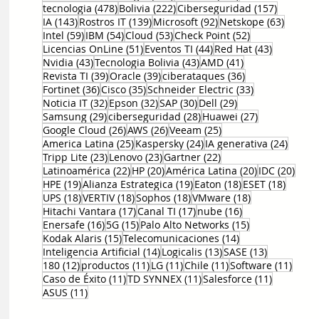
478 entradas
222 entradas
157 entr
tecnologia
(478)
Bolivia
(222)
Ciberseguridad
(157)
143 entradas
139 entradas
92 entradas
63 ent
IA
(143)
Rostros IT
(139)
Microsoft
(92)
Netskope
(63)
59 entradas
54 entradas
53 entradas
52 entradas
Intel
(59)
IBM
(54)
Cloud
(53)
Check Point
(52)
51 entradas
44 entradas
43 entrad
Licencias OnLine
(51)
Eventos TI
(44)
Red Hat
(43)
43 entradas
43 entradas
41 entradas
Nvidia
(43)
Tecnologia Bolivia
(43)
AMD
(41)
39 entradas
39 entradas
36 entradas
Revista TI
(39)
Oracle
(39)
ciberataques
(36)
36 entradas
35 entradas
33 entradas
Fortinet
(36)
Cisco
(35)
Schneider Electric
(33)
32 entradas
32 entradas
30 entradas
29 entradas
Noticia IT
(32)
Epson
(32)
SAP
(30)
Dell
(29)
29 entradas
28 entradas
27 entradas
Samsung
(29)
ciberseguridad
(28)
Huawei
(27)
26 entradas
26 entradas
25 entradas
Google Cloud
(26)
AWS
(26)
Veeam
(25)
25 entradas
24 entradas
24 ent
America Latina
(25)
Kaspersky
(24)
IA generativa
(24)
23 entradas
23 entradas
22 entradas
Tripp Lite
(23)
Lenovo
(23)
Gartner
(22)
22 entradas
20 entradas
20 entradas
20 e
Latinoamérica
(22)
HP
(20)
América Latina
(20)
IDC
(20)
19 entradas
19 entradas
18 entradas
18 ent
HPE
(19)
Alianza Estrategica
(19)
Eaton
(18)
ESET
(18)
18 entradas
18 entradas
18 entradas
18 entradas
UPS
(18)
VERTIV
(18)
Sophos
(18)
VMware
(18)
17 entradas
17 entradas
16 entradas
Hitachi Vantara
(17)
Canal TI
(17)
nube
(16)
16 entradas
15 entradas
15 entradas
Enersafe
(16)
5G
(15)
Palo Alto Networks
(15)
15 entradas
14 entradas
Kodak Alaris
(15)
Telecomunicaciones
(14)
14 entradas
13 entradas
13 entrada
Inteligencia Artificial
(14)
Logicalis
(13)
SASE
(13)
12 entradas
11 entradas
11 entradas
11 entradas
11 en
180
(12)
productos
(11)
LG
(11)
Chile
(11)
Software
(11)
11 entradas
11 entradas
11 entrad
Caso de Éxito
(11)
TD SYNNEX
(11)
Salesforce
(11)
11 entradas
ASUS
(11)