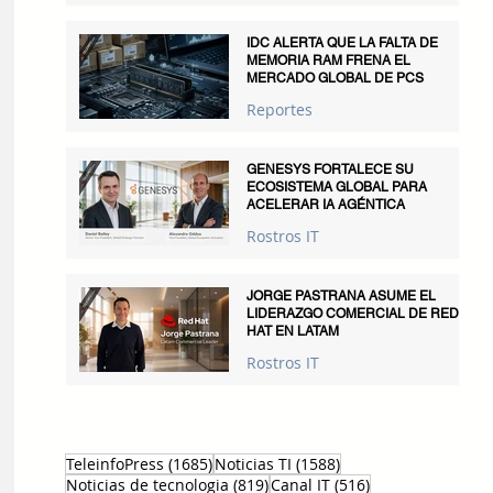
IDC ALERTA QUE LA FALTA DE
MEMORIA RAM FRENA EL
MERCADO GLOBAL DE PCS
Reportes
GENESYS FORTALECE SU
ECOSISTEMA GLOBAL PARA
ACELERAR IA AGÉNTICA
Rostros IT
JORGE PASTRANA ASUME EL
LIDERAZGO COMERCIAL DE RED
HAT EN LATAM
Rostros IT
1685 entradas
1588 entradas
TeleinfoPress
(1685)
Noticias TI
(1588)
819 entradas
516 entradas
Noticias de tecnologia
(819)
Canal IT
(516)