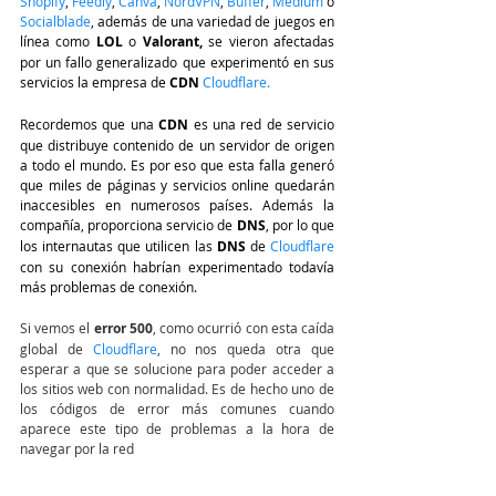
Shopify
, 
Feedly
, 
Canva
, 
NordVPN
, 
Buffer
, 
Medium
 o 
Socialblade
, además de una variedad de juegos en 
línea como 
LOL
 o 
Valorant,
 se vieron afectadas 
por un fallo generalizado que experimentó en sus 
servicios la empresa de 
CDN
Cloudflare.
Recordemos que una
 CDN 
es una red de servicio 
que distribuye contenido de un servidor de origen 
a todo el mundo. Es por eso que esta falla generó 
que miles de páginas y servicios online quedarán 
inaccesibles en numerosos países. Además la 
compañía, proporciona servicio de 
DNS
, por lo que 
los internautas que utilicen las 
DNS
 de 
Cloudflare
con su conexión habrían experimentado todavía 
más problemas de conexión.
Si vemos el 
error 500
, como ocurrió con esta caída 
global de
 Cloudflare
, no nos queda otra que 
esperar a que se solucione para poder acceder a 
los sitios web con normalidad. Es de hecho uno de 
los códigos de error más comunes cuando 
aparece este tipo de problemas a la hora de 
navegar por la red