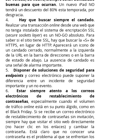
buenas para que ocurran.
 Un nuevo iPad NO 
tendrá un descuento del 80% esta temporada, por 
desgracia. 
4.    
Hay que buscar siempre el candado.
Realizar una transacción 
online
 desde una web que 
no tenga instalado el sistema de encriptación SSL 
(
secure sockets layer
) es un NO-GO absoluto. Para 
saber si el sitio tiene SSL, hay que buscar la «S» de 
HTTPS, en lugar de HTTP. Aparecerá un icono de 
un candado cerrado, normalmente a la izquierda 
de la URL en la barra de direcciones o en la barra 
de estado de abajo. La ausencia de candado es 
una señal de alarma importante.
5.   
Disponer de soluciones de seguridad para 
endpoints
 y correo electrónico puede suponer la 
diferencia entre un incidente de seguridad 
importante y un no evento.  
6.  
Estar siempre atento a los correos 
electrónicos de restablecimiento de 
contraseñas
, especialmente cuando el volumen 
de tráfico 
online
 está en su punto álgido, como en 
el Black Friday. Si se recibe un correo electrónico 
de restablecimiento de contraseñas sin invitación, 
siempre hay que visitar el sitio web directamente 
(no hacer clic en los enlaces) y cambiar la 
contraseña. Está claro que no conocer una 
contraseña es el problema al que se enfrentan los 