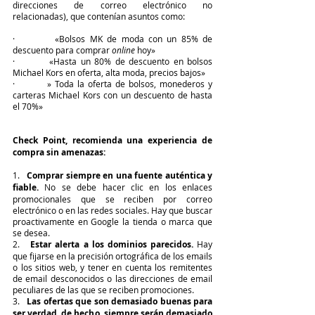
direcciones de correo electrónico no 
relacionadas), que contenían asuntos como:
·         «Bolsos MK de moda con un 85% de 
descuento para comprar 
online
 hoy»
·         «Hasta un 80% de descuento en bolsos 
Michael Kors en oferta, alta moda, precios bajos»
·         » Toda la oferta de bolsos, monederos y 
carteras Michael Kors con un descuento de hasta 
el 70%»
Check Point, recomienda una experiencia de 
compra sin amenazas:
1.   
Comprar siempre en una fuente auténtica y 
fiable.
 No se debe hacer clic en los enlaces 
promocionales que se reciben por correo 
electrónico o en las redes sociales. Hay que buscar 
proactivamente en Google la tienda o marca que 
se desea.
2.   
Estar alerta a los dominios parecidos. 
Hay 
que fijarse en la precisión ortográfica de los emails 
o los sitios web, y tener en cuenta los remitentes 
de email desconocidos o las direcciones de email 
peculiares de las que se reciben promociones.
3.   
Las ofertas que son demasiado buenas para 
ser verdad, de hecho, siempre serán demasiado 