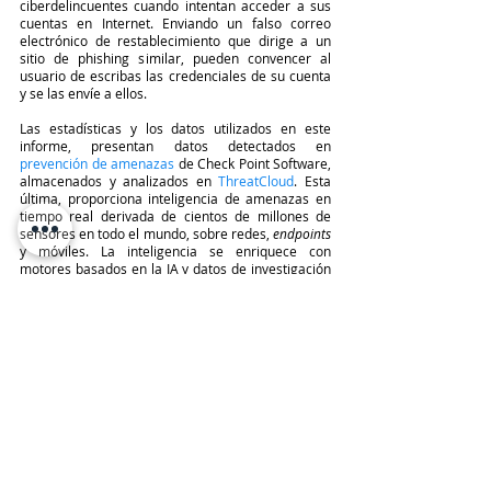
ciberdelincuentes cuando intentan acceder a sus 
cuentas en Internet. Enviando un falso correo 
electrónico de restablecimiento que dirige a un 
sitio de phishing similar, pueden convencer al 
usuario de escribas las credenciales de su cuenta 
y se las envíe a ellos.
Las estadísticas y los datos utilizados en este 
informe, presentan datos detectados en 
prevención de amenazas
de Check Point Software, 
almacenados y analizados en
ThreatCloud
. Esta 
última, proporciona inteligencia de amenazas en 
tiempo real derivada de cientos de millones de 
sensores en todo el mundo, sobre redes, 
endpoints
y móviles. La inteligencia se enriquece con 
motores basados en la IA y datos de investigación 
exclusivos de 
Check Point Research
, la rama de 
inteligencia e investigación de Check Point 
Software.
TeleinfoPress
Noticias TI
Noticias de tecnologia
ciberataques
Check Point Research
Ciberseguridad