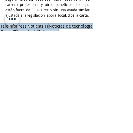
carrera profesional y otros beneficios. Los que 
estén fuera de EE UU recibirán una ayuda similar 
ajustada a la legislación laboral local, dice la carta.
TeleinfoPress
Noticias TI
Noticias de tecnologia
Canal IT
tecnologia
Salesforce
Reportes
Últimas Noticias IT
Entradas recientes
Ver todo