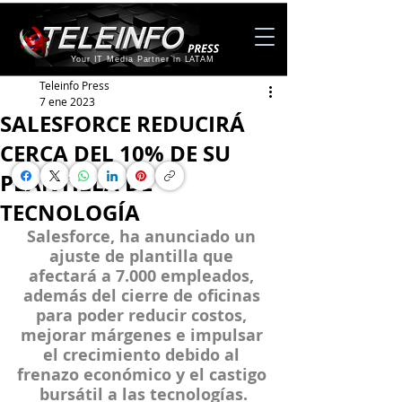
Your IT Media Partner in LATAM
Teleinfo Press
7 ene 2023
SALESFORCE REDUCIRÁ
CERCA DEL 10% DE SU
PLANTILLA DE
TECNOLOGÍA
Salesforce
, ha anunciado un 
ajuste de plantilla que 
afectará a 7.000 empleados, 
además del cierre de oficinas 
para poder reducir costos, 
mejorar márgenes e impulsar 
el crecimiento debido al 
frenazo económico y el castigo 
bursátil a las tecnologías.