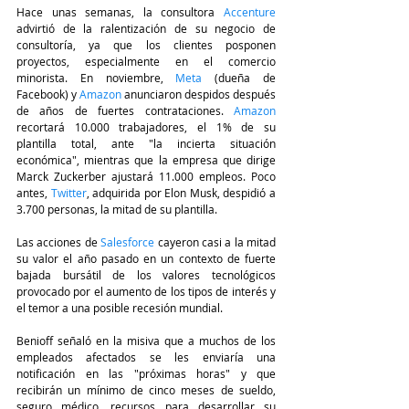
Hace unas semanas, la consultora
Accenture
advirtió de la ralentización de su negocio de 
consultoría, ya que los clientes posponen 
proyectos, especialmente en el comercio 
minorista. En noviembre, 
Meta
(dueña de 
Facebook) y 
Amazon
 anunciaron despidos después 
de años de fuertes contrataciones. 
Amazon
recortará 10.000 trabajadores, el 1% de su 
plantilla total, ante "la incierta situación 
económica", mientras que la empresa que dirige 
Marck Zuckerber ajustará 11.000 empleos. Poco 
antes,
Twitter
, adquirida por Elon Musk, despidió a 
3.700 personas, la mitad de su plantilla.
Las acciones de 
Salesforce
cayeron casi a la mitad 
su valor el año pasado en un contexto de fuerte 
bajada bursátil de los valores tecnológicos 
provocado por el aumento de los tipos de interés y 
el temor a una posible recesión mundial.
Benioff señaló en la misiva que a muchos de los 
empleados afectados se les enviaría una 
notificación en las "próximas horas" y que 
recibirán un mínimo de cinco meses de sueldo, 
seguro médico, recursos para desarrollar su 