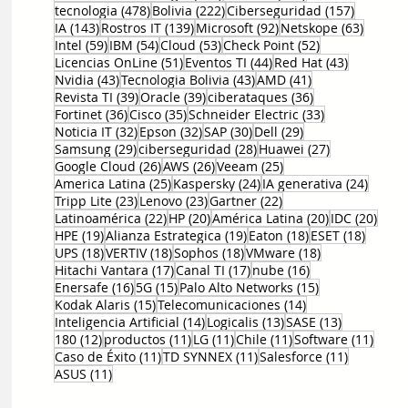
478 entradas
222 entradas
157 entr
tecnologia
(478)
Bolivia
(222)
Ciberseguridad
(157)
143 entradas
139 entradas
92 entradas
63 ent
IA
(143)
Rostros IT
(139)
Microsoft
(92)
Netskope
(63)
59 entradas
54 entradas
53 entradas
52 entradas
Intel
(59)
IBM
(54)
Cloud
(53)
Check Point
(52)
51 entradas
44 entradas
43 entrad
Licencias OnLine
(51)
Eventos TI
(44)
Red Hat
(43)
43 entradas
43 entradas
41 entradas
Nvidia
(43)
Tecnologia Bolivia
(43)
AMD
(41)
39 entradas
39 entradas
36 entradas
Revista TI
(39)
Oracle
(39)
ciberataques
(36)
36 entradas
35 entradas
33 entradas
Fortinet
(36)
Cisco
(35)
Schneider Electric
(33)
32 entradas
32 entradas
30 entradas
29 entradas
Noticia IT
(32)
Epson
(32)
SAP
(30)
Dell
(29)
29 entradas
28 entradas
27 entradas
Samsung
(29)
ciberseguridad
(28)
Huawei
(27)
26 entradas
26 entradas
25 entradas
Google Cloud
(26)
AWS
(26)
Veeam
(25)
25 entradas
24 entradas
24 ent
America Latina
(25)
Kaspersky
(24)
IA generativa
(24)
23 entradas
23 entradas
22 entradas
Tripp Lite
(23)
Lenovo
(23)
Gartner
(22)
22 entradas
20 entradas
20 entradas
20 e
Latinoamérica
(22)
HP
(20)
América Latina
(20)
IDC
(20)
19 entradas
19 entradas
18 entradas
18 ent
HPE
(19)
Alianza Estrategica
(19)
Eaton
(18)
ESET
(18)
18 entradas
18 entradas
18 entradas
18 entradas
UPS
(18)
VERTIV
(18)
Sophos
(18)
VMware
(18)
17 entradas
17 entradas
16 entradas
Hitachi Vantara
(17)
Canal TI
(17)
nube
(16)
16 entradas
15 entradas
15 entradas
Enersafe
(16)
5G
(15)
Palo Alto Networks
(15)
15 entradas
14 entradas
Kodak Alaris
(15)
Telecomunicaciones
(14)
14 entradas
13 entradas
13 entrada
Inteligencia Artificial
(14)
Logicalis
(13)
SASE
(13)
12 entradas
11 entradas
11 entradas
11 entradas
11 en
180
(12)
productos
(11)
LG
(11)
Chile
(11)
Software
(11)
11 entradas
11 entradas
11 entrad
Caso de Éxito
(11)
TD SYNNEX
(11)
Salesforce
(11)
11 entradas
ASUS
(11)