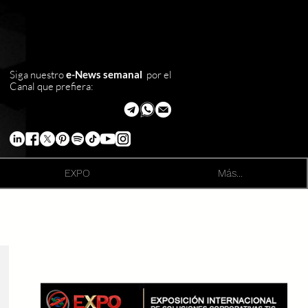
Siga nuestro
e-News semanal
por el
Canal que prefiera:
EXPO
Más...