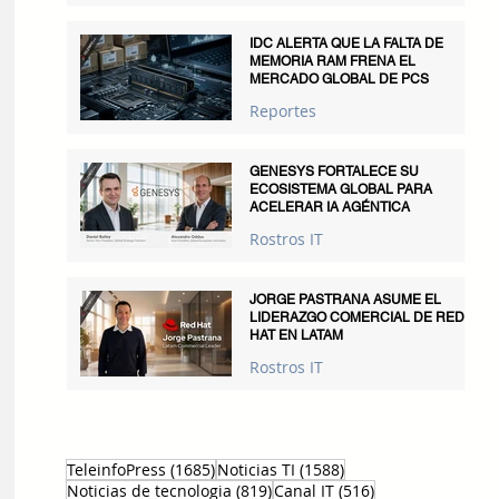
IDC ALERTA QUE LA FALTA DE
MEMORIA RAM FRENA EL
MERCADO GLOBAL DE PCS
Reportes
GENESYS FORTALECE SU
ECOSISTEMA GLOBAL PARA
ACELERAR IA AGÉNTICA
Rostros IT
JORGE PASTRANA ASUME EL
LIDERAZGO COMERCIAL DE RED
HAT EN LATAM
Rostros IT
1685 entradas
1588 entradas
TeleinfoPress
(1685)
Noticias TI
(1588)
819 entradas
516 entradas
Noticias de tecnologia
(819)
Canal IT
(516)