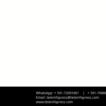
WhatsApp: + 591-72091601 |
+ 591-
7088
Email:
teleinfopress@teleinfopress.com
www.teleinfopress.com