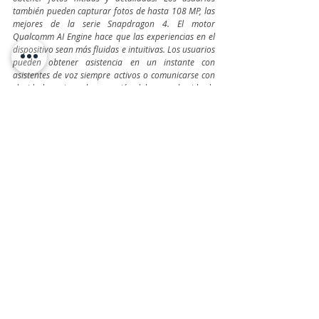
también pueden capturar fotos de hasta 108 MP, las 
mejores de la serie Snapdragon 4. El motor 
Qualcomm AI Engine hace que las experiencias en el 
dispositivo sean más fluidas e intuitivas. Los usuarios 
pueden obtener asistencia en un instante con 
asistentes de voz siempre activos o comunicarse con 
claridad gracias a la supresión del eco y el ruido de 
fondo. Snapdragon 4 aprovecha el sistema 
Snapdragon X51 5G Modem-RF para alcanzar una 
velocidad máxima de descarga 5G de 2,5 Gbps, y 
FastConnect 6200 para una conexión Wi-Fi 2x2 y 
Bluetooth(r) de primera calidad, para que todo sea 
más fácil”
, concluyó.
TeleinfoPress
Noticias TI
Noticias de tecnologia
Canal IT
tecnologia
Qualcomm
Snapdragon 6 Gen 1
Snapdragon 4 Gen 1
Hardware, Servers & Storage
Últimas Noticias IT