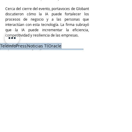
Cerca del cierre del evento, portavoces de Globant 
discutieron cómo la IA puede fortalecer los 
procesos de negocio y a las personas que 
interactúan con esta tecnología. La firma subrayó 
que la IA puede incrementar la eficiencia, 
competitividad y resiliencia de las empresas.
TeleinfoPress
Noticias TI
Oracle
Inteligencia Artificial
AI Executive Sessions
Eventos IT y Reconocimientos
ORACLE
Últimas Noticias IT
Entradas recientes
Ver todo