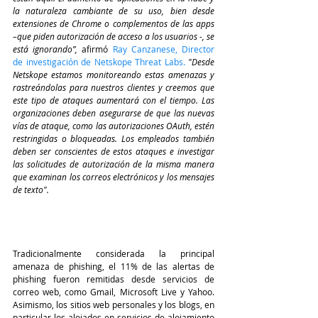
la naturaleza cambiante de su uso, bien desde 
extensiones de Chrome o complementos de las apps 
–que piden autorización de acceso a los usuarios -, se 
está ignorando”, 
afirmó
Ray Canzanese, Director 
de investigación de Netskope Threat Labs.
"Desde 
Netskope estamos monitoreando estas amenazas y 
rastreándolas para nuestros clientes y creemos que 
este tipo de ataques aumentará con el tiempo. Las 
organizaciones deben asegurarse de que las nuevas 
vías de ataque, como las autorizaciones OAuth, estén 
restringidas o bloqueadas. Los empleados también 
deben ser conscientes de estos ataques e investigar 
las solicitudes de autorización de la misma manera 
que examinan los correos electrónicos y los mensajes 
de texto".
Tradicionalmente considerada la principal 
amenaza de phishing, el 11% de las alertas de 
phishing fueron remitidas desde servicios de 
correo web, como Gmail, Microsoft Live y Yahoo. 
Asimismo, los sitios web personales y los blogs, en 
particular los alojados en servicios de alojamiento 