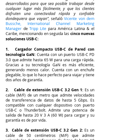
desarrollados para que sea posible trabajar desde 
cualquier lugar más fácilmente, y que los clientes 
disfruten una conectividad rápida y confiable 
dondequiera que vayan”
, señaló 
Vicente
 von dem 
Bussche, International Channel Marketing 
Manager
de 
Tripp Lite 
para América Latina & el 
Caribe, mencionando en seguida las
 cinco nuevas 
soluciones USB-C:
1.   Cargador Compacto USB-C de Pared con 
tecnología GaN: 
Cuenta con un puerto USB-C PD 
3.0 que admite hasta 65 W para una carga rápida. 
Gracias a su tecnología GaN es más eficiente, 
generando menos calor. Cuenta con un enchufe 
plegable, lo que lo hace perfecto para viajar y tiene 
dos años de garantía.
2.    Cable de extensión USB-C 3.2 Gen 1: 
Es un 
cable (M/F) de un metro que admite velocidades 
de transferencia de datos de hasta 5 Gbps. Es 
compatible con cualquier dispositivo con puerto 
USB-C o Thunderbolt. Admite una potencia de 
salida de hasta 20 V 3 A (60 W) para cargar y su 
garantía es de por vida.
3.  Cable de extensión USB-C 3.2 Gen 2:
 Es un 
cable de 50 centímetros (M/F) que admite 