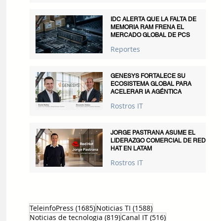
IDC ALERTA QUE LA FALTA DE
MEMORIA RAM FRENA EL
MERCADO GLOBAL DE PCS
Reportes
GENESYS FORTALECE SU
ECOSISTEMA GLOBAL PARA
ACELERAR IA AGÉNTICA
Rostros IT
JORGE PASTRANA ASUME EL
LIDERAZGO COMERCIAL DE RED
HAT EN LATAM
Rostros IT
1685 entradas
1588 entradas
TeleinfoPress
(1685)
Noticias TI
(1588)
819 entradas
516 entradas
Noticias de tecnologia
(819)
Canal IT
(516)