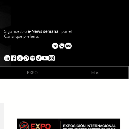
Siga nuestro
e-News semanal
por el
Canal que prefiera:
EXPO
Más...