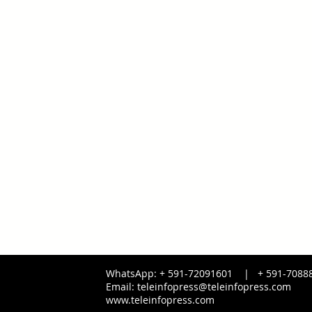
WhatsApp: + 591-72091601 |
+ 591-
7088
Email:
teleinfopress@teleinfopress.com
www.teleinfopress.com