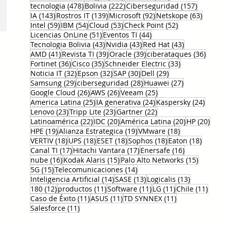
478 entradas
222 entradas
157 entr
tecnologia
(478)
Bolivia
(222)
Ciberseguridad
(157)
143 entradas
139 entradas
92 entradas
63 ent
IA
(143)
Rostros IT
(139)
Microsoft
(92)
Netskope
(63)
59 entradas
54 entradas
53 entradas
52 entradas
Intel
(59)
IBM
(54)
Cloud
(53)
Check Point
(52)
51 entradas
44 entradas
Licencias OnLine
(51)
Eventos TI
(44)
43 entradas
43 entradas
43 entradas
Tecnologia Bolivia
(43)
Nvidia
(43)
Red Hat
(43)
41 entradas
39 entradas
39 entradas
36 en
AMD
(41)
Revista TI
(39)
Oracle
(39)
ciberataques
(36)
36 entradas
35 entradas
33 entradas
Fortinet
(36)
Cisco
(35)
Schneider Electric
(33)
32 entradas
32 entradas
30 entradas
29 entradas
Noticia IT
(32)
Epson
(32)
SAP
(30)
Dell
(29)
29 entradas
28 entradas
27 entradas
Samsung
(29)
ciberseguridad
(28)
Huawei
(27)
26 entradas
26 entradas
25 entradas
Google Cloud
(26)
AWS
(26)
Veeam
(25)
25 entradas
24 entradas
24 ent
America Latina
(25)
IA generativa
(24)
Kaspersky
(24)
23 entradas
23 entradas
22 entradas
Lenovo
(23)
Tripp Lite
(23)
Gartner
(22)
22 entradas
20 entradas
20 entradas
20 e
Latinoamérica
(22)
IDC
(20)
América Latina
(20)
HP
(20)
19 entradas
19 entradas
18 entradas
HPE
(19)
Alianza Estrategica
(19)
VMware
(18)
18 entradas
18 entradas
18 entradas
18 entradas
18 entr
VERTIV
(18)
UPS
(18)
ESET
(18)
Sophos
(18)
Eaton
(18)
17 entradas
17 entradas
16 entradas
Canal TI
(17)
Hitachi Vantara
(17)
Enersafe
(16)
16 entradas
15 entradas
15 entr
nube
(16)
Kodak Alaris
(15)
Palo Alto Networks
(15)
15 entradas
14 entradas
5G
(15)
Telecomunicaciones
(14)
14 entradas
13 entradas
13 entrada
Inteligencia Artificial
(14)
SASE
(13)
Logicalis
(13)
12 entradas
11 entradas
11 entradas
11 entradas
11 en
180
(12)
productos
(11)
Software
(11)
LG
(11)
Chile
(11)
11 entradas
11 entradas
11 entradas
Caso de Éxito
(11)
ASUS
(11)
TD SYNNEX
(11)
11 entradas
Salesforce
(11)