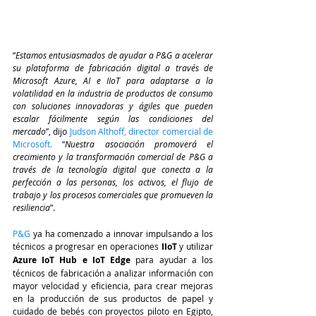
“
Estamos entusiasmados de ayudar a P&G a acelerar 
su plataforma de fabricación digital a través de 
Microsoft Azure, AI e IIoT para adaptarse a la 
volatilidad en la industria de productos de consumo 
con soluciones innovadoras y ágiles que pueden 
escalar fácilmente según las condiciones del 
mercado
”, dijo 
Judson Althoff, director comercial de 
Microsoft.
 “
Nuestra asociación promoverá el 
crecimiento y la transformación comercial de P&G a 
través de la tecnología digital que conecta a la 
perfección a las personas, los activos, el flujo de 
trabajo y los procesos comerciales que promueven la 
resiliencia
”.
P&G
 ya ha comenzado a innovar impulsando a los 
técnicos a progresar en operaciones 
IIoT
 y utilizar 
Azure IoT Hub e IoT Edge 
para ayudar a los 
técnicos de fabricación a analizar información con 
mayor velocidad y eficiencia, para crear mejoras 
en la producción de sus productos de papel y 
cuidado de bebés con proyectos piloto en Egipto, 