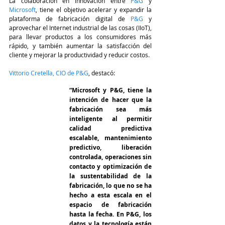
La colaboración en innovación entre
 P&G
 y 
Microsoft
, tiene el objetivo acelerar y expandir la 
plataforma de fabricación digital de 
P&G
 y 
aprovechar el Internet industrial de las cosas (IIoT), 
para llevar productos a los consumidores más 
rápido, y también aumentar la satisfacción del 
cliente y mejorar la productividad y reducir costos. 
Vittorio Cretella, CIO de P&G
, destacó:
“Microsoft y P&G, tiene la 
intención de hacer que la 
fabricación sea más 
inteligente al permitir 
calidad predictiva 
escalable, mantenimiento 
predictivo, liberación 
controlada, operaciones sin 
contacto y optimización de 
la sustentabilidad de la 
fabricación, lo que no se ha 
hecho a esta escala en el 
espacio de fabricación 
hasta la fecha. En P&G, los 
datos y la tecnología están 