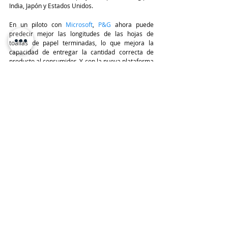
India, Japón y Estados Unidos.
En un piloto con 
Microsoft
, 
P&G
 ahora puede 
predecir mejor las longitudes de las hojas de 
toallas de papel terminadas, lo que mejora la 
capacidad de entregar la cantidad correcta de 
producto al consumidor. Y con la nueva plataforma 
IIoT
, 
P&G
 ha logrado recopilar datos de sensores 
en la línea de fabricación y usar tecnologías como 
algoritmos avanzados, aprendizaje automático y 
análisis predictivo para mejorar la eficiencia de 
fabricación.
TeleinfoPress
Noticias TI
Noticias de tecnologia
tecnologia
Microsoft
Cloud
P&G
Compras y Alianzas
Últimas Noticias IT
MICROSOFT