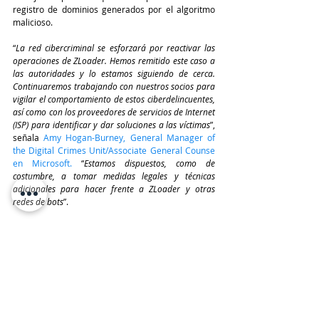
registro de dominios generados por el algoritmo 
malicioso.
“
La red cibercriminal se esforzará por reactivar las 
operaciones de ZLoader. Hemos remitido este caso a 
las autoridades y lo estamos siguiendo de cerca. 
Continuaremos trabajando con nuestros socios para 
vigilar el comportamiento de estos ciberdelincuentes, 
así como con los proveedores de servicios de Internet 
(ISP) para identificar y dar soluciones a las víctimas
”, 
señala 
Amy Hogan-Burney, General Manager of 
the Digital Crimes Unit/Associate General Counse 
en Microsoft.
 “
Estamos dispuestos, como de 
costumbre, a tomar medidas legales y técnicas 
adicionales para hacer frente a ZLoader y otras 
redes de bots
”.
TeleinfoPress
Noticias TI
Noticias de tecnologia
tecnologia
Ciberseguridad
Microsoft
Zloader
Amy Hogan-Burney
Ciberseguridad
Últimas Noticias IT
MICROSOFT