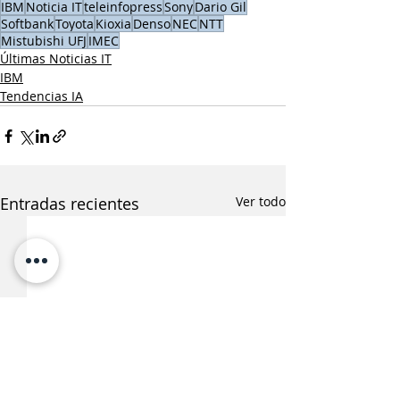
IBM
Noticia IT
teleinfopress
Sony
Dario Gil
Softbank
Toyota
Kioxia
Denso
NEC
NTT
Mistubishi UFJ
IMEC
Últimas Noticias IT
IBM
Tendencias IA
Entradas recientes
Ver todo