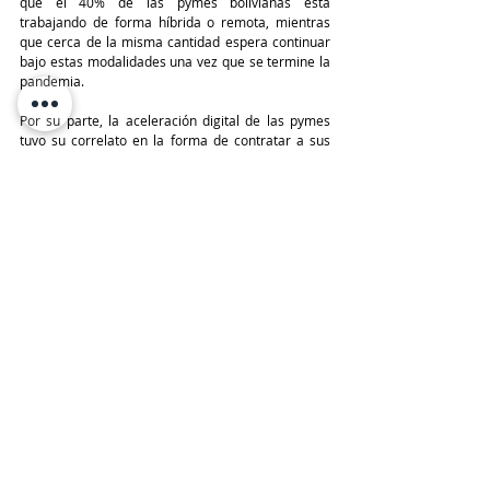
que el 40% de las pymes bolivianas está 
trabajando de forma híbrida o remota, mientras 
que cerca de la misma cantidad espera continuar 
bajo estas modalidades una vez que se termine la 
pandemia.  
Por su parte, la aceleración digital de las pymes 
tuvo su correlato en la forma de contratar a sus 
empleados.  64% de las PYMES contrataron 
trabajadores más diversos. Incluso se percibe 
tendencia de talento nómade, ya que 28% reclutó 
trabajadores que viven en el extranjero o en 
ciudades distintas a la sede, incrementando la 
inclusión de la oferta laboral.
TeleinfoPress
Noticias TI
Noticias de tecnologia
Bolivia
Microsoft
Pymes
Paola Vergara Peña
MicrosoftBolivia
Tendencias IA
MICROSOFT