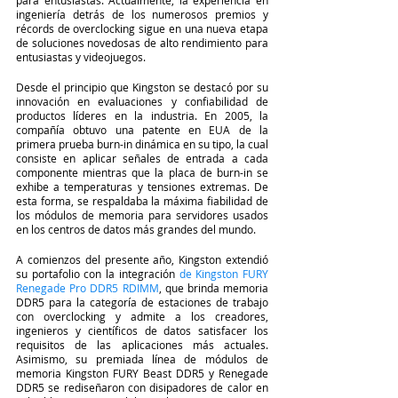
ingeniería detrás de los numerosos premios y 
récords de overclocking sigue en una nueva etapa 
de soluciones novedosas de alto rendimiento para 
entusiastas y videojuegos.
Desde el principio que Kingston se destacó por su 
innovación en evaluaciones y confiabilidad de 
productos líderes en la industria. En 2005, la 
compañía obtuvo una patente en EUA de la 
primera prueba burn-in dinámica en su tipo, la cual 
consiste en aplicar señales de entrada a cada 
componente mientras que la placa de burn-in se 
exhibe a temperaturas y tensiones extremas. De 
esta forma, se respaldaba la máxima fiabilidad de 
los módulos de memoria para servidores usados 
en los centros de datos más grandes del mundo.
A comienzos del presente año, Kingston extendió 
su portafolio con la integración 
de Kingston FURY 
Renegade Pro DDR5 RDIMM
, que brinda memoria 
DDR5 para la categoría de estaciones de trabajo 
con overclocking y admite a los creadores, 
ingenieros y científicos de datos satisfacer los 
requisitos de las aplicaciones más actuales. 
Asimismo, su premiada línea de módulos de 
memoria Kingston FURY Beast DDR5 y Renegade 
DDR5 se rediseñaron con disipadores de calor en 