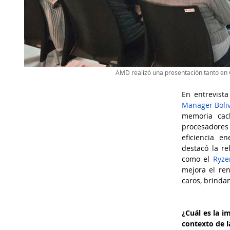
AMD realizó una presentación tanto e
En entrevista
Manager Boliv
memoria caché
procesadores
eficiencia e
destacó la re
como el 
Ryze
mejora el re
caros, brinda
¿Cuál es la i
contexto de l