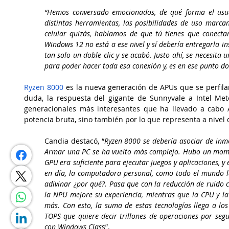
“Hemos conversado emocionados, de qué forma el usuar
distintas herramientas, las posibilidades de uso marcan
celular quizás, hablamos de que tú tienes que conectar 
Windows 12 no está a ese nivel y sí debería entregarla in
tan solo un doble clic y se acabó. Justo ahí, se necesita 
para poder hacer toda esa conexión y, es en ese punto 
Ryzen 8000
 es la 
nueva generación de APUs
 que se perfil
duda, la respuesta del gigante de Sunnyvale a Intel Met
generacionales más interesantes que ha llevado a cabo 
potencia bruta, sino también por lo que representa a nivel 
Candia destacó, “
Ryzen 8000 se debería asociar de inm
Armar una PC se ha vuelto más complejo. Hubo un mome
GPU era suficiente para ejecutar juegos y aplicaciones, y 
en día, la computadora personal, como todo el mundo l
adivinar ¿por qué?. Pasa que con la reducción de ruido c
la NPU mejore su experiencia, mientras que la CPU y la
más. Con esto, la suma de estas tecnologías llega a los
TOPS que quiere decir trillones de operaciones por seg
con Windows Clas
s”.