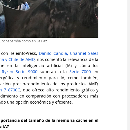
n Cochabamba como en La Paz
 con TeleinfoPress, 
Danilo Candia, Channel Sales 
ia y Chile de AMD
, nos comentó la relevancia de la 
 en la inteligencia artificial (IA) y cómo los 
 
Ryzen Serie 9000
 superan a la 
Serie 7000
 en 
nergética y rendimiento para IA, como también, 
lación precio-rendimiento de los productos AMD, 
n 7 8700G
, que ofrece alto rendimiento gráfico y 
ndimiento en comparación con procesadores más 
ndo una opción económica y eficiente.
mportancia del tamaño de la memoria caché en el 
a IA?