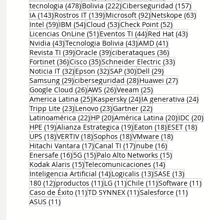
478 entradas
222 entradas
157 entr
tecnologia
(478)
Bolivia
(222)
Ciberseguridad
(157)
143 entradas
139 entradas
92 entradas
63 ent
IA
(143)
Rostros IT
(139)
Microsoft
(92)
Netskope
(63)
59 entradas
54 entradas
53 entradas
52 entradas
Intel
(59)
IBM
(54)
Cloud
(53)
Check Point
(52)
51 entradas
44 entradas
43 entrad
Licencias OnLine
(51)
Eventos TI
(44)
Red Hat
(43)
43 entradas
43 entradas
41 entradas
Nvidia
(43)
Tecnologia Bolivia
(43)
AMD
(41)
39 entradas
39 entradas
36 entradas
Revista TI
(39)
Oracle
(39)
ciberataques
(36)
36 entradas
35 entradas
33 entradas
Fortinet
(36)
Cisco
(35)
Schneider Electric
(33)
32 entradas
32 entradas
30 entradas
29 entradas
Noticia IT
(32)
Epson
(32)
SAP
(30)
Dell
(29)
29 entradas
28 entradas
27 entradas
Samsung
(29)
ciberseguridad
(28)
Huawei
(27)
26 entradas
26 entradas
25 entradas
Google Cloud
(26)
AWS
(26)
Veeam
(25)
25 entradas
24 entradas
24 ent
America Latina
(25)
Kaspersky
(24)
IA generativa
(24)
23 entradas
23 entradas
22 entradas
Tripp Lite
(23)
Lenovo
(23)
Gartner
(22)
22 entradas
20 entradas
20 entradas
20 e
Latinoamérica
(22)
HP
(20)
América Latina
(20)
IDC
(20)
19 entradas
19 entradas
18 entradas
18 ent
HPE
(19)
Alianza Estrategica
(19)
Eaton
(18)
ESET
(18)
18 entradas
18 entradas
18 entradas
18 entradas
UPS
(18)
VERTIV
(18)
Sophos
(18)
VMware
(18)
17 entradas
17 entradas
16 entradas
Hitachi Vantara
(17)
Canal TI
(17)
nube
(16)
16 entradas
15 entradas
15 entradas
Enersafe
(16)
5G
(15)
Palo Alto Networks
(15)
15 entradas
14 entradas
Kodak Alaris
(15)
Telecomunicaciones
(14)
14 entradas
13 entradas
13 entrada
Inteligencia Artificial
(14)
Logicalis
(13)
SASE
(13)
12 entradas
11 entradas
11 entradas
11 entradas
11 en
180
(12)
productos
(11)
LG
(11)
Chile
(11)
Software
(11)
11 entradas
11 entradas
11 entrad
Caso de Éxito
(11)
TD SYNNEX
(11)
Salesforce
(11)
11 entradas
ASUS
(11)