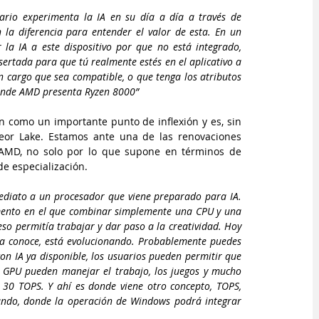
io experimenta la IA en su día a día a través de 
 la diferencia para entender el valor de esta. En un 
la IA a este dispositivo por que no está integrado, 
sertada para que tú realmente estés en el aplicativo a 
un cargo que sea compatible, o que tenga los atributos 
donde AMD presenta Ryzen 8000”
an como un importante punto de inflexión y es, sin 
eor Lake. Estamos ante una de las renovaciones 
AMD, no solo por lo que supone en términos de 
de especialización.
ediato a un procesador que viene preparado para IA. 
nto en el que combinar simplemente una CPU y una 
eso permitía trabajar y dar paso a la creatividad. Hoy 
a conoce, está evolucionando. Probablemente puedes 
on IA ya disponible, los usuarios pueden permitir que 
 GPU pueden manejar el trabajo, los juegos y mucho 
 30 TOPS. Y ahí es donde viene otro concepto, TOPS, 
undo, donde la operación de Windows podrá integrar 