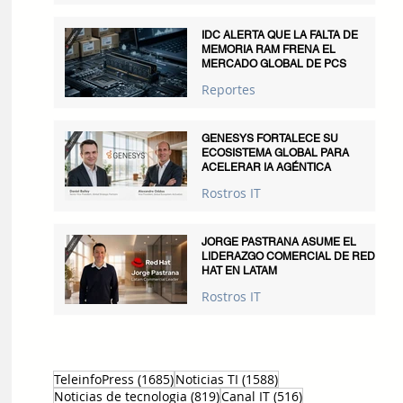
IDC ALERTA QUE LA FALTA DE
MEMORIA RAM FRENA EL
MERCADO GLOBAL DE PCS
Reportes
GENESYS FORTALECE SU
ECOSISTEMA GLOBAL PARA
ACELERAR IA AGÉNTICA
Rostros IT
JORGE PASTRANA ASUME EL
LIDERAZGO COMERCIAL DE RED
HAT EN LATAM
Rostros IT
1685 entradas
1588 entradas
TeleinfoPress
(1685)
Noticias TI
(1588)
819 entradas
516 entradas
Noticias de tecnologia
(819)
Canal IT
(516)