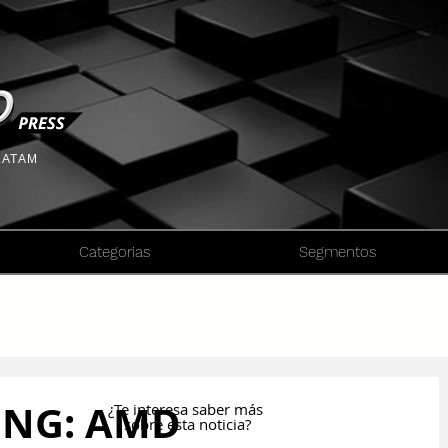
 LATAM
Categorias
Segmentos
ING: AMD
¿Te interesa saber más
sobre esta noticia?