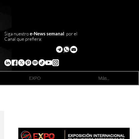
Siga nuestro
e-News semanal
por el
Canal que prefiera:
EXPO
Más...