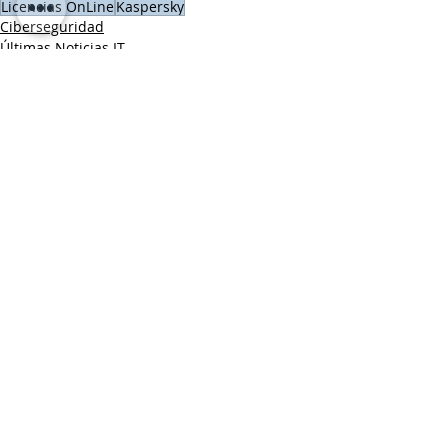
Licencias OnLine
Kaspersky
Ciberseguridad
Últimas Noticias IT
LICENCIAS ONLINE
Entradas recientes
Ver todo