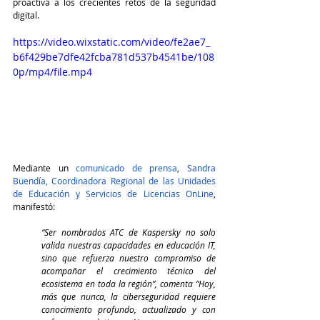
proactiva a los crecientes retos de la seguridad 
digital.
https://video.wixstatic.com/video/fe2ae7_
b6f429be7dfe42fcba781d537b4541be/108
0p/mp4/file.mp4
Mediante un 
comunicado de prensa
, 
Sandra 
Buendía, Coordinadora Regional de las Unidades 
de Educación y Servicios de Licencias OnLine
, 
manifestó:
“Ser nombrados ATC de Kaspersky no solo 
valida nuestras capacidades en educación IT, 
sino que refuerza nuestro compromiso de 
acompañar el crecimiento técnico del 
ecosistema en toda la región”, comenta “Hoy, 
más que nunca, la ciberseguridad requiere 
conocimiento profundo, actualizado y con 