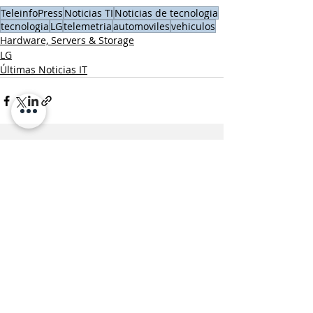
TeleinfoPress
Noticias TI
Noticias de tecnologia
tecnologia
LG
telemetria
automoviles
vehiculos
Hardware, Servers & Storage
LG
Últimas Noticias IT
Entradas recientes
Ver todo