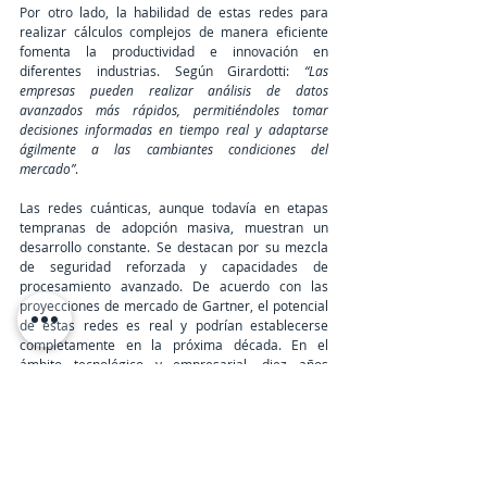
Por otro lado, la habilidad de estas redes para 
realizar cálculos complejos de manera eficiente 
fomenta la productividad e innovación en 
diferentes industrias. Según Girardotti: 
“Las 
empresas pueden realizar análisis de datos 
avanzados más rápidos, permitiéndoles tomar 
decisiones informadas en tiempo real y adaptarse 
ágilmente a las cambiantes condiciones del 
mercado”
.
Las redes cuánticas, aunque todavía en etapas 
tempranas de adopción masiva, muestran un 
desarrollo constante. Se destacan por su mezcla 
de seguridad reforzada y capacidades de 
procesamiento avanzado. De acuerdo con las 
proyecciones de mercado de Gartner, el potencial 
de estas redes es real y podrían establecerse 
completamente en la próxima década. En el 
ámbito tecnológico y empresarial, diez años 
pueden transcurrir en un abrir y cerrar de ojos.
TeleinfoPress
Noticias TI
Cirion Technologies
Redes Cuánticas
Hype Cycle for Enterprise Networking 2023 de Gartner
Tendencias IA