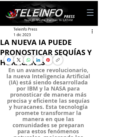
Your IT Media Partner in LATAM
Teleinfo Press
1 dic 2023
LA NUEVA IA PUEDE
PRONOSTICAR SEQUÍAS Y
HURACANES
En un avance revolucionario, 
la nueva Inteligencia Artificial 
(IA) está siendo desarrollada 
por IBM y la NASA para 
pronosticar de manera más 
precisa y eficiente las sequías 
y huracanes. Esta tecnología 
promete transformar la 
manera en que las 
comunidades se preparan 
para estos fenómenos 