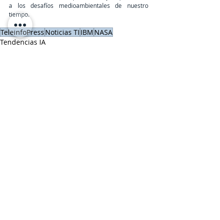
a los desafíos medioambientales de nuestro 
tiempo.
TeleinfoPress
Noticias TI
IBM
NASA
Tendencias IA
IBM
Últimas Noticias IT
Entradas recientes
Ver todo