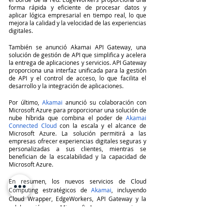
forma rápida y eficiente de procesar datos y 
aplicar lógica empresarial en tiempo real, lo que 
mejora la calidad y la velocidad de las experiencias 
digitales.
También se anunció Akamai API Gateway, una 
solución de gestión de API que simplifica y acelera 
la entrega de aplicaciones y servicios. API Gateway 
proporciona una interfaz unificada para la gestión 
de API y el control de acceso, lo que facilita el 
desarrollo y la integración de aplicaciones.
Por último, 
Akamai
 anunció su colaboración con 
Microsoft Azure para proporcionar una solución de 
nube híbrida que combina el poder de 
Akamai 
Connected Cloud
 con la escala y el alcance de 
Microsoft Azure. La solución permitirá a las 
empresas ofrecer experiencias digitales seguras y 
personalizadas a sus clientes, mientras se 
benefician de la escalabilidad y la capacidad de 
Microsoft Azure.
En resumen, los nuevos servicios de Cloud 
Computing estratégicos de 
Akamai
, incluyendo 
Cloud Wrapper, EdgeWorkers, API Gateway y la 
colaboración con Microsoft Azure, proporcionan 
soluciones adicionales para ayudar a las empresas 