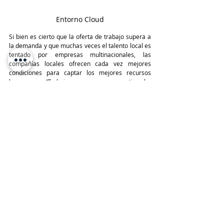
Entorno Cloud
Si bien es cierto que la oferta de trabajo supera a 
la demanda y que muchas veces el talento local es 
tentado por empresas multinacionales, las 
compañías locales ofrecen cada vez mejores 
condiciones para captar los mejores recursos 
humanos. 
“Trabajamos para convertir los 
requerimientos técnicos de un proyecto en una 
arquitectura y un diseño Cloud que permita hacerlos 
realidad. Es un ámbito en el que los jóvenes 
especializados en IT tendrán muchas posibilidades de 
desarrollarse profesionalmente y poder desplegar 
todo su potencial, creatividad y talento”
, concluyen 
desde 
BGH Tech Partner
.
TeleinfoPress
Noticias TI
Noticias de tecnologia
Canal IT
tecnologia
BGH Tech
Carolina Bompadre
Entorno Cloud
Cloud
Últimas Noticias IT