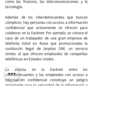
como las finanzas, las telecomunicaciones y la 
tecnología.
Además de los ciberdelincuentes que buscan 
cómplices, hay personas con acceso a información 
confidencial que activamente se ofrecen para 
colaborar en la Darknet. Por ejemplo, se conoce el 
caso de un trabajador de una gran empresa de 
telefonía móvil en Rusia que promocionaba la 
sustitución ilegal de tarjetas SIM, un servicio 
similar al que ofrecen empleados de compañías 
telefónicas en Estados Unidos.
La alianza en la Darknet entre los 
ciberdelincuentes y los empleados con acceso a 
información confidencial constituye un peligro 
importante para la seguridad de la información y 
la infraestructura de las compañías. Esta situación 
requiere una vigilancia y una estrategia de 
seguridad constantes, incluyendo formación para 
los empleados, establecimiento de normativas de 
seguridad robustas, identificación de actividades 
sospechosas, monitoreo regular del entorno 
empresarial y auditorías frecuentes. Resulta 
esencial entender que la prevención juega un 