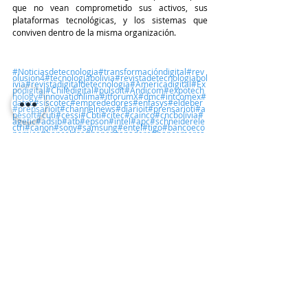
que no vean comprometido sus activos, sus 
plataformas tecnológicas, y los sistemas que 
conviven dentro de la misma organización.
#Noticiasdetecnologia
#transformacióndigital
#rev
olusion4
#tecnologiabolivia
#revistadetecnologiabol
ivia
#revistadigitaldetecnologia
#Americadigital
#Ex
podigital
#Chiledigital
#pulsoit
#Andicom
#expotech
nology
#innovationlima
#itforumX
#dmc
#intcomex
#
datec
#siscotec
#emprededores
#enfasys
#eldeber
#prensarioit
#channelnews
#diarioit
#prensarioti
#a
pesoft
#cuti
#cessi
#Cbti
#citec
#cainco
#cncbolivia
#
agetic
#adsib
#atb
#epson
#intel
#apc
#schneiderele
ctri
#canon
#sony
#samsung
#entel
#tigo
#bancoeco
nomico
#bancobisa
#bancoganadero
#bancomerca
ntil
#bancofasil
#bancodecredito
#axs
#logicalis
#log
itech
#dacas
#adisteccas
#adistec
Destacadas
Entrevistas
PROCOM
Entradas recientes
Ver todo