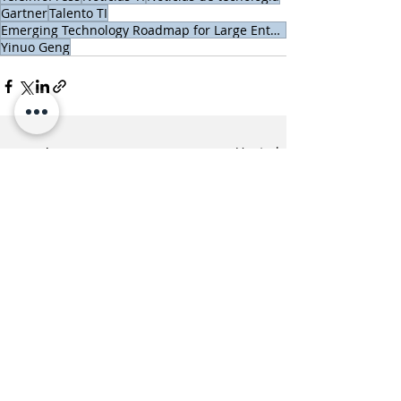
Gartner
Talento TI
Emerging Technology Roadmap for Large Enterprises
Yinuo Geng
Entradas recientes
Ver todo