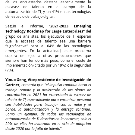
de los encuestados destaca especialmente la 
escasez de talento en el campo de la 
automatización de TI, y un 41% en las tecnologías 
del espacio de trabajo digital.
Según el informe, “
2021-2023 Emerging 
Technology Roadmap for Large Enterprises”
 del 
grupo de analistas, los ejecutivos de TI esperan 
que la escasez de talento sea una barrera 
“significativa” para el 64% de las tecnologías 
emergentes. En la actualidad, este problema 
supera de lejos a otras preocupaciones que 
siempre han tenido más peso, como el coste de 
implementación (citado por un 19%) o la seguridad 
(7%).
Yinuo Geng, Vicepresidente de Investigación de 
Gartner
, comenta que “
el impulso continuo hacia el 
trabajo remoto y la aceleración de los planes de 
contratación en 2021 ha exacerbado la escasez de 
talento de TI, especialmente para encontrar personal 
con habilidades para trabajar con la nube y el 
borde, la automatización y la entrega continua. 
Como un ejemplo, de todas las tecnologías de 
automatización de TI descritas en la encuesta, solo el 
20% de ellas ha avanzado en el ciclo de adopción 
desde 2020 por la falta de talento
”.