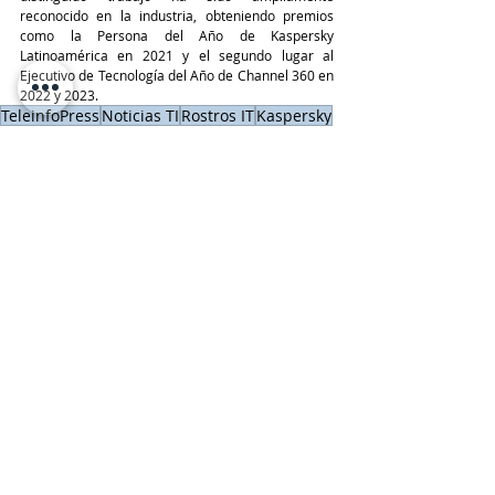
reconocido en la industria, obteniendo premios 
como la Persona del Año de Kaspersky 
Latinoamérica en 2021 y el segundo lugar al 
Ejecutivo de Tecnología del Año de Channel 360 en 
2022 y 2023.
TeleinfoPress
Noticias TI
Rostros IT
Kaspersky
Rostros IT
KASPERSKY
Últimas Noticias IT
Entradas recientes
Ver todo