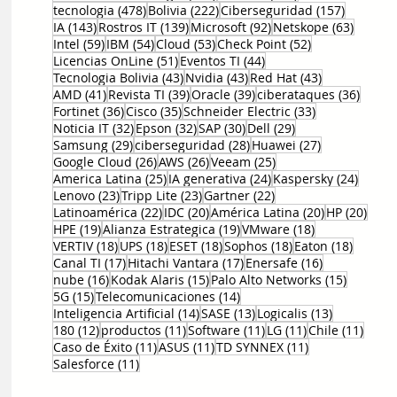
478 entradas
222 entradas
157 entr
tecnologia
(478)
Bolivia
(222)
Ciberseguridad
(157)
143 entradas
139 entradas
92 entradas
63 ent
IA
(143)
Rostros IT
(139)
Microsoft
(92)
Netskope
(63)
59 entradas
54 entradas
53 entradas
52 entradas
Intel
(59)
IBM
(54)
Cloud
(53)
Check Point
(52)
51 entradas
44 entradas
Licencias OnLine
(51)
Eventos TI
(44)
43 entradas
43 entradas
43 entradas
Tecnologia Bolivia
(43)
Nvidia
(43)
Red Hat
(43)
41 entradas
39 entradas
39 entradas
36 en
AMD
(41)
Revista TI
(39)
Oracle
(39)
ciberataques
(36)
36 entradas
35 entradas
33 entradas
Fortinet
(36)
Cisco
(35)
Schneider Electric
(33)
32 entradas
32 entradas
30 entradas
29 entradas
Noticia IT
(32)
Epson
(32)
SAP
(30)
Dell
(29)
29 entradas
28 entradas
27 entradas
Samsung
(29)
ciberseguridad
(28)
Huawei
(27)
26 entradas
26 entradas
25 entradas
Google Cloud
(26)
AWS
(26)
Veeam
(25)
25 entradas
24 entradas
24 ent
America Latina
(25)
IA generativa
(24)
Kaspersky
(24)
23 entradas
23 entradas
22 entradas
Lenovo
(23)
Tripp Lite
(23)
Gartner
(22)
22 entradas
20 entradas
20 entradas
20 e
Latinoamérica
(22)
IDC
(20)
América Latina
(20)
HP
(20)
19 entradas
19 entradas
18 entradas
HPE
(19)
Alianza Estrategica
(19)
VMware
(18)
18 entradas
18 entradas
18 entradas
18 entradas
18 entr
VERTIV
(18)
UPS
(18)
ESET
(18)
Sophos
(18)
Eaton
(18)
17 entradas
17 entradas
16 entradas
Canal TI
(17)
Hitachi Vantara
(17)
Enersafe
(16)
16 entradas
15 entradas
15 entr
nube
(16)
Kodak Alaris
(15)
Palo Alto Networks
(15)
15 entradas
14 entradas
5G
(15)
Telecomunicaciones
(14)
14 entradas
13 entradas
13 entrada
Inteligencia Artificial
(14)
SASE
(13)
Logicalis
(13)
12 entradas
11 entradas
11 entradas
11 entradas
11 en
180
(12)
productos
(11)
Software
(11)
LG
(11)
Chile
(11)
11 entradas
11 entradas
11 entradas
Caso de Éxito
(11)
ASUS
(11)
TD SYNNEX
(11)
11 entradas
Salesforce
(11)