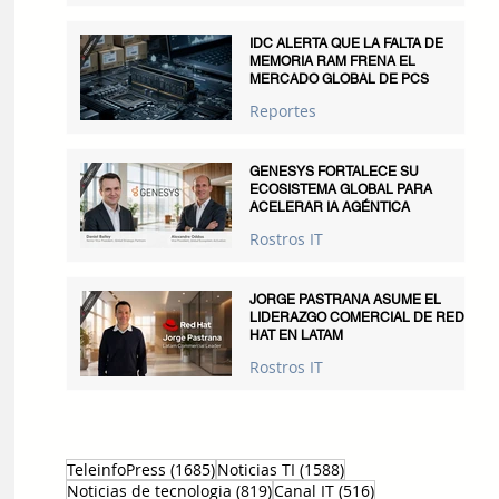
IDC ALERTA QUE LA FALTA DE
MEMORIA RAM FRENA EL
MERCADO GLOBAL DE PCS
Reportes
GENESYS FORTALECE SU
ECOSISTEMA GLOBAL PARA
ACELERAR IA AGÉNTICA
Rostros IT
JORGE PASTRANA ASUME EL
LIDERAZGO COMERCIAL DE RED
HAT EN LATAM
Rostros IT
1685 entradas
1588 entradas
TeleinfoPress
(1685)
Noticias TI
(1588)
819 entradas
516 entradas
Noticias de tecnologia
(819)
Canal IT
(516)