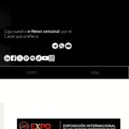
Siga nuestro
e-News semanal
por el
Canal que prefiera:
EXPO
Más...