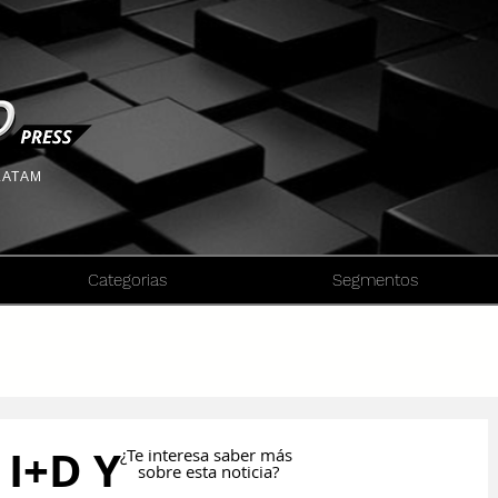
 LATAM
Categorias
Segmentos
 I+D Y
¿Te interesa saber más
sobre esta noticia?