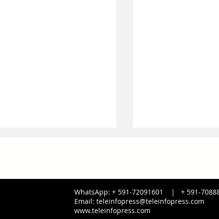
WhatsApp: + 591-72091601 |
+ 591-
7088
Email:
teleinfopress@teleinfopress.com
www.teleinfopress.com