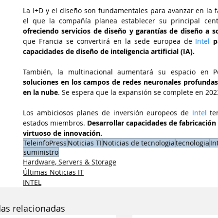
La I+D y el diseño son fundamentales para avanzar en la 
ofreciendo servicios de diseño y garantías de diseño a so
que Francia se convertirá en la sede europea de
 Intel
p
capacidades de diseño de inteligencia artificial (IA).
También, la multinacional aumentará su espacio en P
soluciones en los campos de redes neuronales profundas,
en la nube
. Se espera que la expansión se complete en 202
Los ambiciosos planes de inversión europeos de
 Intel
 te
estados miembros. 
Desarrollar capacidades de fabricación 
virtuoso de innovación.
TeleinfoPress
Noticias TI
Noticias de tecnologia
tecnologia
In
suministro
Hardware, Servers & Storage
Últimas Noticias IT
INTEL
das relacionadas