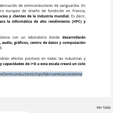
fabricación de semiconductores de vanguardia. En 
el que la compañía planea establecer su principal centro europeo de diseño de fundición en Francia, 
cios y clientes de la industria mundial.
 Es decir, 
ara la informática de alto rendimiento (HPC) y 
olonia con un laboratorio donde 
desarrollarán 
 audio, gráficos, centro de datos y computación 
3.
ndrán efectos positivos en todas las industrias y 
y capacidades de I+D a esta escala creará un ciclo 
tel
Semiconductores
chips
fabricantes
ecosistema
Ver todo