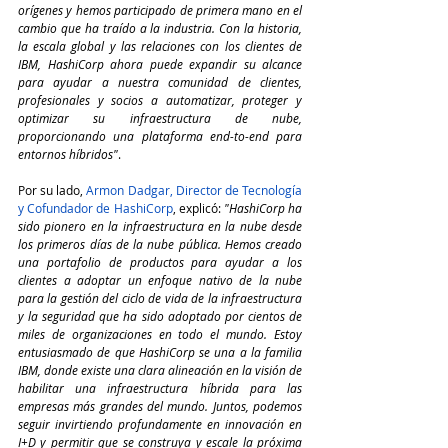
orígenes y hemos participado de primera mano en el 
cambio que ha traído a la industria. Con la historia, 
la escala global y las relaciones con los clientes de 
IBM, HashiCorp ahora puede expandir su alcance 
para ayudar a nuestra comunidad de clientes, 
profesionales y socios a automatizar, proteger y 
optimizar su infraestructura de nube, 
proporcionando una plataforma end-to-end para 
entornos híbridos"
.
Por su lado, 
Armon Dadgar, Director de Tecnología 
y Cofundador de HashiCorp
, explicó: 
"HashiCorp ha 
sido pionero en la infraestructura en la nube desde 
los primeros días de la nube pública. Hemos creado 
una portafolio de productos para ayudar a los 
clientes a adoptar un enfoque nativo de la nube 
para la gestión del ciclo de vida de la infraestructura 
y la seguridad que ha sido adoptado por cientos de 
miles de organizaciones en todo el mundo. Estoy 
entusiasmado de que HashiCorp se una a la familia 
IBM, donde existe una clara alineación en la visión de 
habilitar una infraestructura híbrida para las 
empresas más grandes del mundo. Juntos, podemos 
seguir invirtiendo profundamente en innovación en 
I+D y permitir que se construya y escale la próxima 