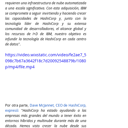
requieren una infraestructura de nube automatizada 
a una escala significativa. Con esta adquisición, IBM 
se compromete a seguir invirtiendo y haciendo crecer 
las capacidades de HashiCorp y, junto con la 
tecnología líder de HashiCorp y su extensa 
comunidad de desarrolladores, el alcance global y 
los recursos de I+D de IBM, nuestro objetivo es 
infundir la tecnología de HashiCorp en cada centro 
de datos"
.
https://video.wixstatic.com/video/fe2ae7_5
098c7b67a3642f18c7d20092548879b/1080
p/mp4/file.mp4
Por otra parte, 
Dave McJannet, CEO de HashiCorp, 
expresó: 
"HashiCorp ha estado ayudando a las 
empresas más grandes del mundo a tener éxito en 
entornos híbridos y multinube durante más de una 
década. Hemos visto crecer la nube desde sus 