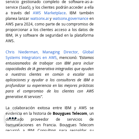
servicio gestionado completo de software-as-a-
service (SaaS), y los clientes podrán acceder a ella 
a través del 
AWS Marketplace
. IBM también 
planea lanzar 
watsonx.ai
 y 
watsonx.governance
 en 
AWS para 2024, como parte de su compromiso de 
proporcionar a los clientes acceso a los datos de 
IBM, IA y software de seguridad en la plataforma 
AWS.
Chris Niederman, Managing Director, Global 
Systems Integrators en AWS
, mencionó: 
“Estamos 
entusiasmados de trabajar con IBM para incluir 
capacidades de IA generativa integradas que ayuden 
a nuestros clientes en común a escalar sus 
aplicaciones y ayudar a los consultores de IBM a 
profundizar su experiencia en las mejores prácticas 
para el compromiso de los clientes con AWS 
generative AI services”
.
La colaboración exitosa entre IBM y AWS se 
evidencia en la historia de 
Bouygues Telecom
, un 
destacado proveedor de servicios de 
comunicaciones en Francia. Bouygues Telecom 
recurrió a IBM Consulting para respaldar su 
estrategia de nube y para conceptualizar, diseñar 